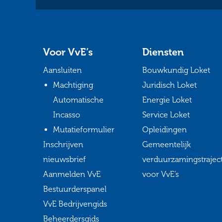
Voor VvE’s
Diensten
Aansluiten
Bouwkundig Loket
Machtiging
Juridisch Loket
Automatische
Energie Loket
Incasso
Service Loket
Mutatieformulier
Opleidingen
Inschrijven
Gemeentelijk
nieuwsbrief
verduurzamingstrajec
Aanmelden VvE
voor VvE’s
Bestuurderspanel
VvE Bedrijvengids
Beheerdersgids