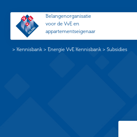
Belangenorganisatie
VvE
voor de VvE en
Belang
appartementseigenaar
Home
>
Kennisbank
>
Energie VvE Kennisbank
>
Subsidies