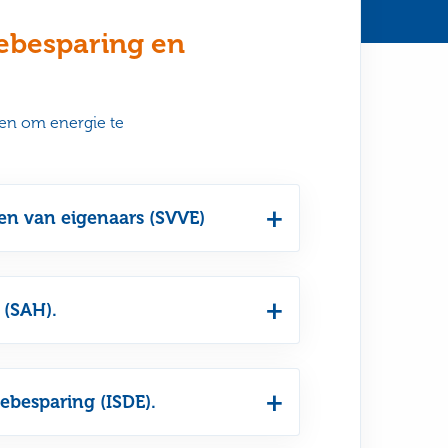
iebesparing en
len om energie te
en van eigenaars (SVVE)
 (SAH).
ebesparing (ISDE).