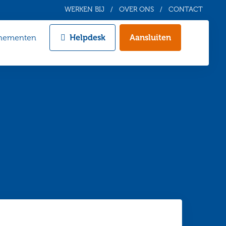
WERKEN BIJ
OVER ONS
CONTACT
nementen
Helpdesk
Aansluiten
Zoeken