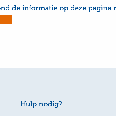
ond de informatie op deze pagina 
No,
this
e
page
was
ul
not
useful
Hulp nodig?