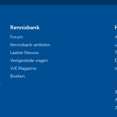
Kennisbank
Forum
M
Kennisbank-artikelen
u
Laatste Nieuws
T
Veelgestelde vragen
E
VvE Magazine
i
Boeken
t
*
1