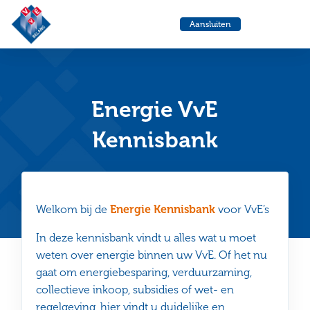
VvE
Menu
Aansluiten
Belang
Ga
Ga
naar
naa
de
de
helpdesk
zoe
Energie VvE
Kennisbank
Welkom bij de
Energie Kennisbank
voor VvE’s
In deze kennisbank vindt u alles wat u moet
weten over energie binnen uw VvE. Of het nu
gaat om energiebesparing, verduurzaming,
collectieve inkoop, subsidies of wet- en
regelgeving, hier vindt u duidelijke en