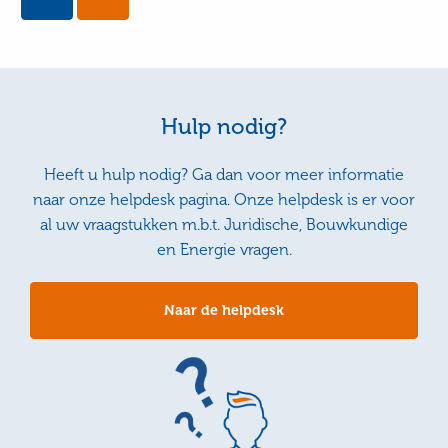
Yes,
No,
this
this
page
page
was
was
useful
not
useful
Hulp nodig?
Heeft u hulp nodig? Ga dan voor meer informatie
naar onze helpdesk pagina. Onze helpdesk is er voor
al uw vraagstukken m.b.t. Juridische, Bouwkundige
en Energie vragen.
Naar de helpdesk