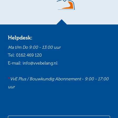
Helpdesk:
Ma t/m Do
9:00 - 13:00 uur
Tel:
0162 469 120
E-mail:
info@vvebelang.nl
*
VvE Plus / Bouwkundig Abonnement
-
9:00 - 17:00
uur
Ga
Ga
Ga
Ga
naar
naar
naar
naar