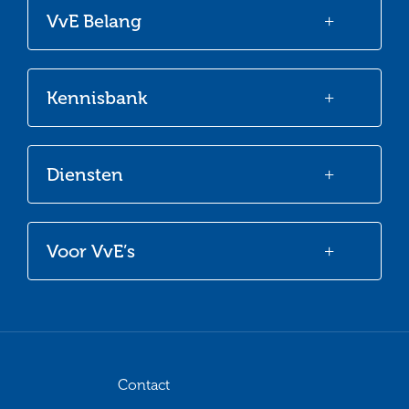
onze
onze
onze
onze
VvE Belang
Facebook
Twitter
LinkedIn
Youtube
Kennisbank
Diensten
Voor VvE’s
Contact