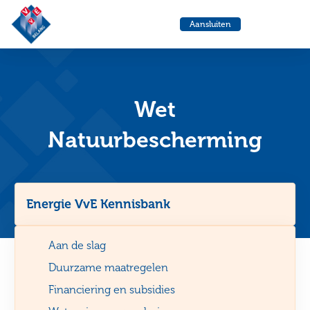
VvE
Menu
Aansluiten
Belang
Ga
Ga
naar
naa
de
de
helpdesk
zoe
Wet
Natuurbescherming
Energie VvE Kennisbank
Aan de slag
Duurzame maatregelen
Financiering en subsidies