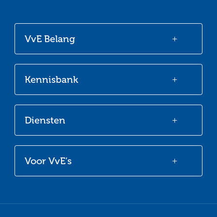
naar
naar
naar
naar
onze
onze
onze
onze
VvE Belang
Facebook
Twitter
LinkedIn
Youtube
Kennisbank
Diensten
Voor VvE’s