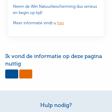
Neem de Wet Natuurbescherming dus serieus
en begin op tijd!
Meer informatie vindt u
hier
Ik vond de informatie op deze pagina
nuttig
Yes,
No,
this
this
page
page
was
was
useful
not
useful
Hulp nodig?