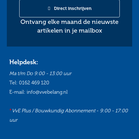
Direct inschrijven
Ontvang elke maand de nieuwste
artikelen in je mailbox
Helpdesk:
Ma t/m Do
9:00 - 13:00 uur
Tel:
0162 469 120
E-mail:
info@vvebelang.nl
*
VvE Plus / Bouwkundig Abonnement
-
9:00 - 17:00
uur
Ga
Ga
Ga
Ga