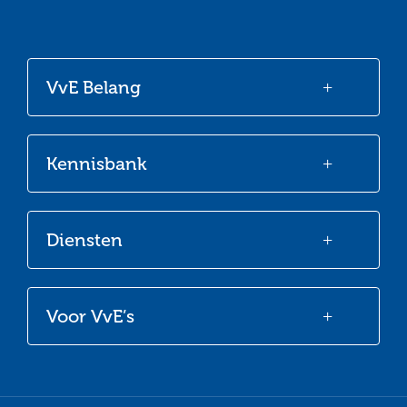
Ga
Ga
Ga
Ga
naar
naar
naar
naar
onze
onze
onze
onze
VvE Belang
Facebook
Twitter
LinkedIn
Youtube
Kennisbank
Diensten
Voor VvE’s