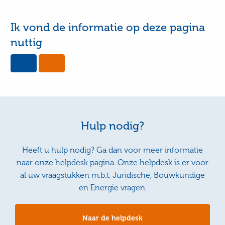
Ik vond de informatie op deze pagina
nuttig
Yes,
No,
this
this
page
page
was
was
useful
not
useful
Hulp nodig?
Heeft u hulp nodig? Ga dan voor meer informatie
naar onze helpdesk pagina. Onze helpdesk is er voor
al uw vraagstukken m.b.t. Juridische, Bouwkundige
en Energie vragen.
Naar de helpdesk