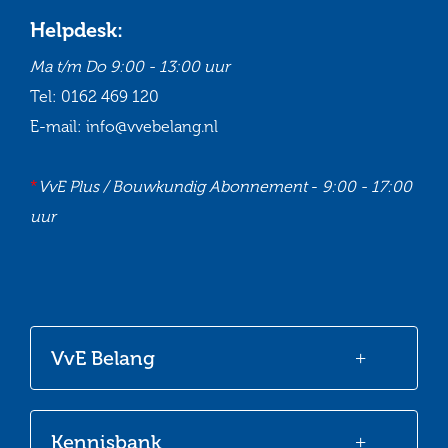
Helpdesk:
Ma t/m Do
9:00 - 13:00 uur
Tel:
0162 469 120
E-mail:
info@vvebelang.nl
*
VvE Plus / Bouwkundig Abonnement
-
9:00 - 17:00
uur
Ga
Ga
Ga
Ga
naar
naar
naar
naar
onze
onze
onze
onze
VvE Belang
Facebook
Twitter
LinkedIn
Youtube
Kennisbank