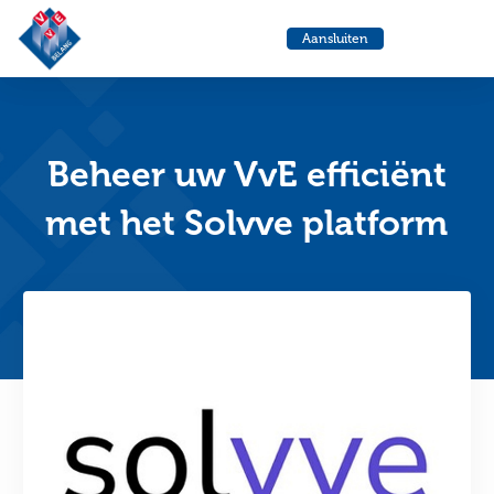
VvE
Menu
Aansluiten
Belang
Ga
Ga
naar
naa
de
de
helpdesk
zoe
Beheer uw VvE efficiënt
met het Solvve platform