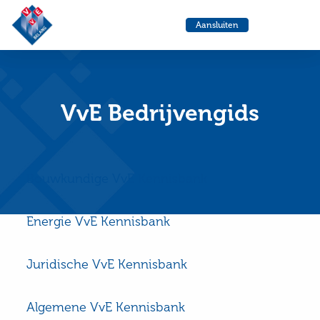
VvE
Menu
Aansluiten
Belang
Ga
Ga
naar
naa
de
de
helpdesk
zoe
VvE Bedrijvengids
Bouwkundige VvE Kennisbank
Energie VvE Kennisbank
Juridische VvE Kennisbank
Algemene VvE Kennisbank