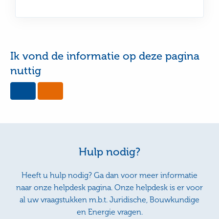
Ik vond de informatie op deze pagina
nuttig
Yes,
No,
this
this
page
page
was
was
useful
not
useful
Hulp nodig?
Heeft u hulp nodig? Ga dan voor meer informatie
naar onze helpdesk pagina. Onze helpdesk is er voor
al uw vraagstukken m.b.t. Juridische, Bouwkundige
en Energie vragen.