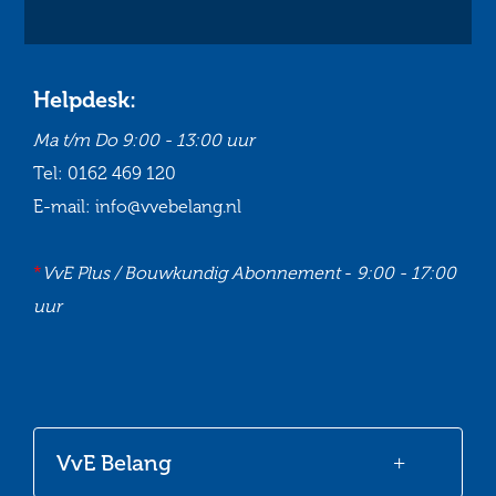
Helpdesk:
Ma t/m Do
9:00 - 13:00 uur
Tel:
0162 469 120
E-mail:
info@vvebelang.nl
*
VvE Plus / Bouwkundig Abonnement
-
9:00 - 17:00
uur
Ga
Ga
Ga
Ga
naar
naar
naar
naar
onze
onze
onze
onze
VvE Belang
Facebook
Twitter
LinkedIn
Youtube