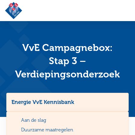
VvE
Belang
VvE Campagnebox:
Stap 3 –
Verdiepingsonderzoek
Energie VvE Kennisbank
Aan de slag
Duurzame maatregelen