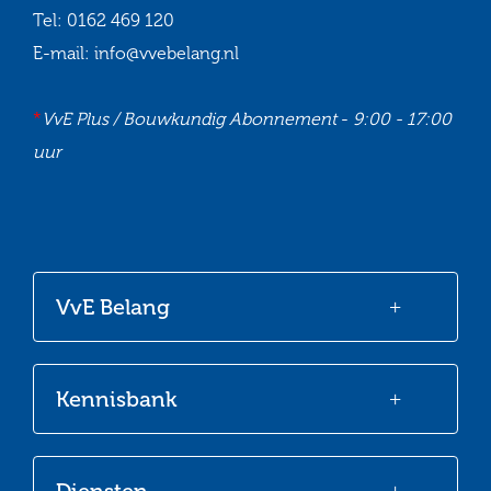
Tel:
0162 469 120
E-mail:
info@vvebelang.nl
*
VvE Plus / Bouwkundig Abonnement
-
9:00 - 17:00
uur
Ga
Ga
Ga
Ga
naar
naar
naar
naar
onze
onze
onze
onze
VvE Belang
Facebook
Twitter
LinkedIn
Youtube
Kennisbank
Diensten