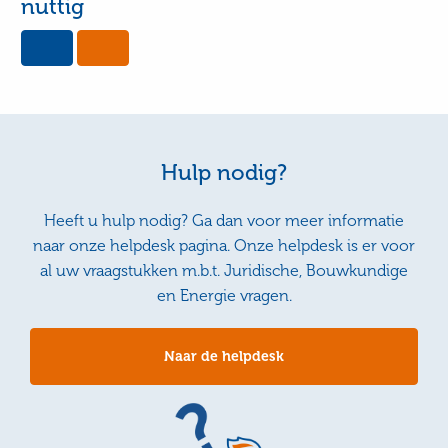
nuttig
Yes,
No,
this
this
page
page
was
was
useful
not
useful
Hulp nodig?
Heeft u hulp nodig? Ga dan voor meer informatie
naar onze helpdesk pagina. Onze helpdesk is er voor
al uw vraagstukken m.b.t. Juridische, Bouwkundige
en Energie vragen.
Naar de helpdesk