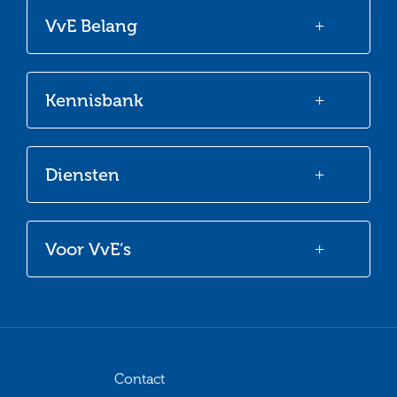
onze
onze
onze
onze
VvE Belang
Facebook
Twitter
LinkedIn
Youtube
Kennisbank
Diensten
Voor VvE’s
Contact