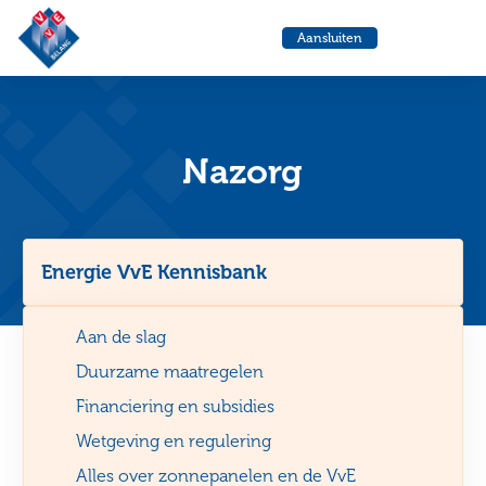
VvE
Menu
Aansluiten
Belang
Ga
Ga
naar
naa
de
de
helpdesk
zoe
Nazorg
Energie VvE Kennisbank
Aan de slag
Duurzame maatregelen
Financiering en subsidies
Wetgeving en regulering
Alles over zonnepanelen en de VvE