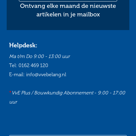
Ontvang elke maand de nieuwste
artikelen in je mailbox
Helpdesk:
Ma t/m Do
9:00 - 13:00 uur
Tel:
0162 469 120
E-mail:
info@vvebelang.nl
*
VvE Plus / Bouwkundig Abonnement
-
9:00 - 17:00
uur
Ga
Ga
Ga
Ga
naar
naar
naar
naar