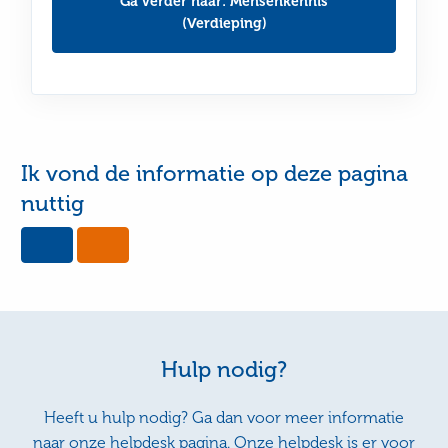
Ga verder naar: Mensenkennis
(Verdieping)
Ik vond de informatie op deze pagina
nuttig
Yes,
No,
this
this
page
page
was
was
useful
not
useful
Hulp nodig?
Heeft u hulp nodig? Ga dan voor meer informatie
naar onze helpdesk pagina. Onze helpdesk is er voor