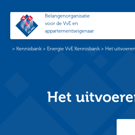
Belangenorganisatie
VvE
voor de VvE en
Belang
appartementseigenaar
Home
>
Kennisbank
>
Energie VvE Kennisbank
>
Het uitvoere
Het uitvoer