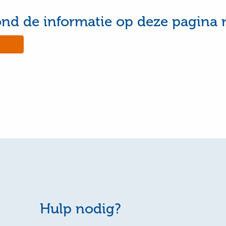
ond de informatie op deze pagina 
No,
this
e
page
was
ul
not
useful
Hulp nodig?