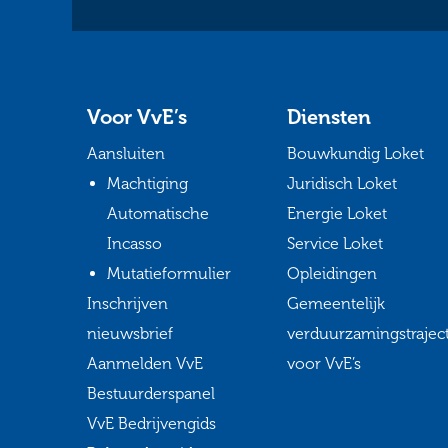
Voor VvE’s
Diensten
Aansluiten
Bouwkundig Loket
Machtiging
Juridisch Loket
Automatische
Energie Loket
Incasso
Service Loket
Mutatieformulier
Opleidingen
Inschrijven
Gemeentelijk
nieuwsbrief
verduurzamingstrajec
Aanmelden VvE
voor VvE’s
Bestuurderspanel
VvE Bedrijvengids