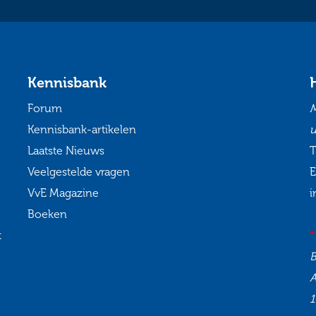
Kennisbank
Forum
M
Kennisbank-artikelen
u
Laatste Nieuws
T
Veelgestelde vragen
E
VvE Magazine
i
Boeken
t
*
1