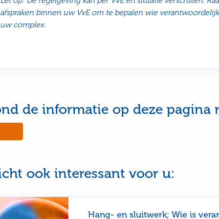
Let op: De regelgeving kan per VvE en situatie verschillen. Raa
afspraken binnen uw VvE om te bepalen wie verantwoordelijk 
uw complex.
ond de informatie op deze pagina 
No,
this
e
page
was
ul
not
icht ook interessant voor u:
useful
Hang- en sluitwerk; Wie is vera