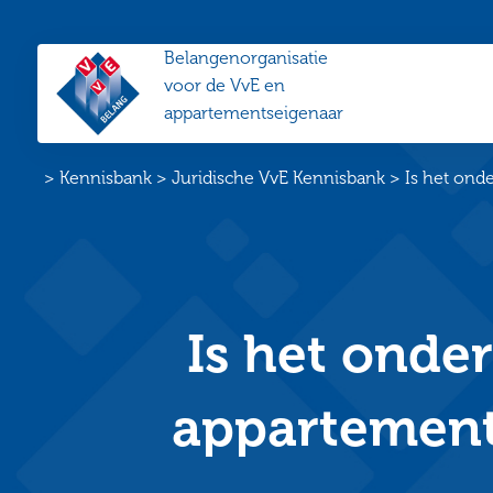
Belangenorganisatie
VvE
voor de VvE en
Belang
appartementseigenaar
Home
>
Kennisbank
>
Juridische VvE Kennisbank
>
Is het ond
Is het onde
appartement