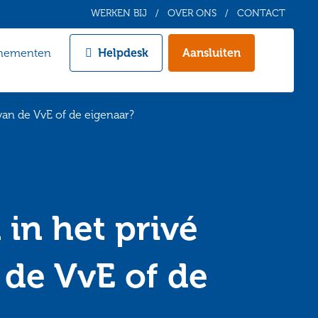
WERKEN BIJ
OVER ONS
CONTACT
nementen
Helpdesk
Aansluiten
Zoeken
van de VvE of de eigenaar?
in het privé
de VvE of de