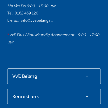
Ma t/m Do
9:00 - 13:00 uur
Tel:
0162 469 120
E-mail:
info@vvebelang.nl
*
VvE Plus / Bouwkundig Abonnement
-
9:00 - 17:00
uur
Ga
Ga
Ga
Ga
naar
naar
naar
naar
onze
onze
onze
onze
VvE Belang
Facebook
Twitter
LinkedIn
Youtube
Kennisbank