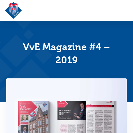
VvE
Belang
VvE Magazine #4 –
2019