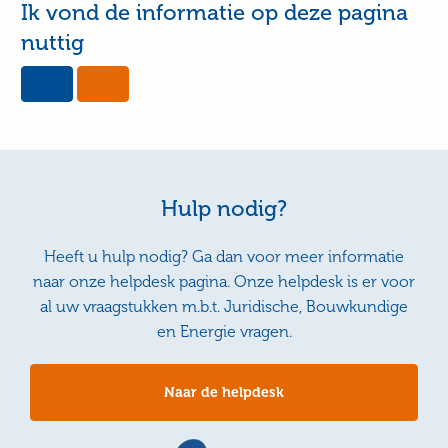
Ik vond de informatie op deze pagina
nuttig
Yes,
No,
this
this
page
page
was
was
useful
not
useful
Hulp nodig?
Heeft u hulp nodig? Ga dan voor meer informatie
naar onze helpdesk pagina. Onze helpdesk is er voor
al uw vraagstukken m.b.t. Juridische, Bouwkundige
en Energie vragen.
Naar de helpdesk