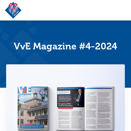
VvE
Belang
VvE Magazine #4-2024