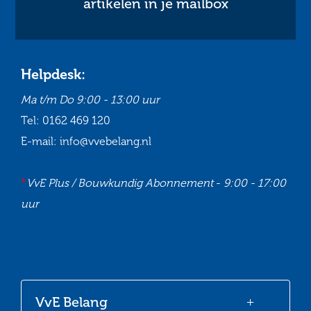
artikelen in je mailbox
Helpdesk:
Ma t/m Do
9:00 - 13:00 uur
Tel:
0162 469 120
E-mail:
info@vvebelang.nl
*
VvE Plus / Bouwkundig Abonnement
-
9:00 - 17:00
uur
Ga
Ga
Ga
Ga
naar
naar
naar
naar
onze
onze
onze
onze
VvE Belang