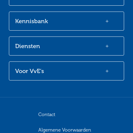
Facebook
Twitter
LinkedIn
Youtube
Kennisbank
Diensten
Voor VvE’s
Contact
Algemene Voorwaarden