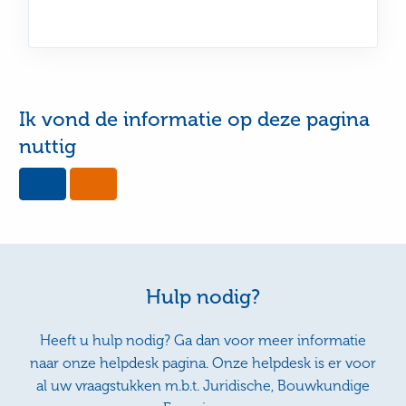
Ik vond de informatie op deze pagina
nuttig
Yes,
No,
this
this
page
page
was
was
useful
not
useful
Hulp nodig?
Heeft u hulp nodig? Ga dan voor meer informatie
naar onze helpdesk pagina. Onze helpdesk is er voor
al uw vraagstukken m.b.t. Juridische, Bouwkundige