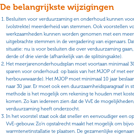
De belangrijkste wijzigingen
Besluiten voor verduurzaming en onderhoud kunnen vo
(volstrekte) meerderheid van stemmen. Ook voorstellen voo
werkzaamheden kunnen worden genomen met een meerde
uitgebrachte stemmen in de vergadering van eigenaars. Dat 
situatie: nu is voor besluiten die over verduurzaming ga
derde of drie vierde (afhankelijk van de splitsingsakte).
Het meerjarenonderhoudsplan moet voortaan minimaal 30 jaa
sparen voor onderhoud: op basis van het MJOP of met een
herbouwwaarde). Het MJOP moet minimaal 10 jaar beslaan, 
naar 30 jaar. Er moet ook een duurzaamheidsparagraaf in s
methode is het mogelijk om rekening te houden met kosten 
komen. Zo kan iedereen zien dat de VvE de mogelijkheden,
verduurzaming heeft onderzocht.
In het voorstel staat ook dat sneller en eenvoudiger een o
VvE-gebouw. Zo’n opstalrecht maakt het mogelijk om bijv
warmtenetinstallatie te plaatsen. De gezamenlijke eigena