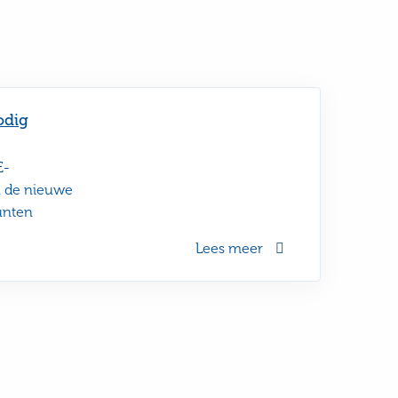
odig
E-
n de nieuwe
unten
Lees meer