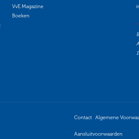
VvE Magazine
i
Boeken
t
*
1
Contact
Algemene Voorwa
Aansluitvoorwaarden