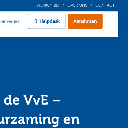
WERKEN BIJ
OVER ONS
CONTACT
nementen
Helpdesk
Aansluiten
Zoeken
r de VvE –
uurzaming en