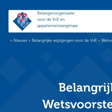
Belangenorganisatie
VvE
voor de VvE en
Belang
appartementseigenaar
Home
>
Nieuws
>
Belangrijke wijzigingen voor de VvE – Wets
Belangrij
Wetsvoorste