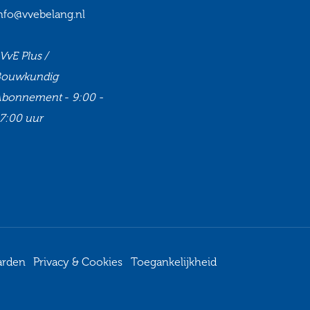
nfo@vvebelang.nl
VvE Plus /
Bouwkundig
Abonnement
-
9:00 -
7:00 uur
Ga
Ga
Ga
Ga
naar
naar
naar
naar
onze
onze
onze
onze
Facebook
Twitter
LinkedIn
Youtube
arden
Privacy & Cookies
Toegankelijkheid