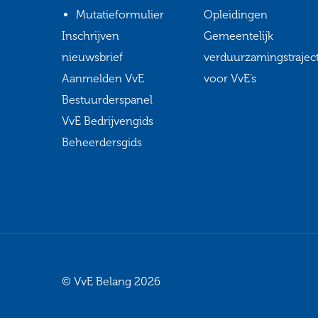
Mutatieformulier
Opleidingen
Inschrijven
Gemeentelijk
nieuwsbrief
verduurzamingstrajec
Aanmelden VvE
voor VvE’s
Bestuurderspanel
VvE Bedrijvengids
Beheerdersgids
© VvE Belang 2026