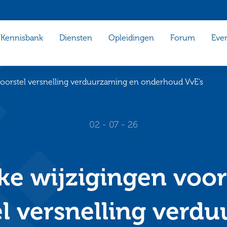
Kennisbank
Diensten
Opleidingen
Forum
Eve
voorstel versnelling verduurzaming en onderhoud VvE’s
02 - 07 - 26
ke wijzigingen voo
l versnelling verd