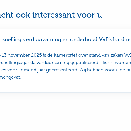
e
page
was
ul
not
icht ook interessant voor u
useful
rsnelling verduurzaming en onderhoud VvE’s hard n
 13 november 2025 is de Kamerbrief over stand van zaken Vv
rsnellingsagenda verduurzaming gepubliceerd. Hierin worde
ties voor komend jaar gepresenteerd. Wij hebben voor u de p
mengevat.