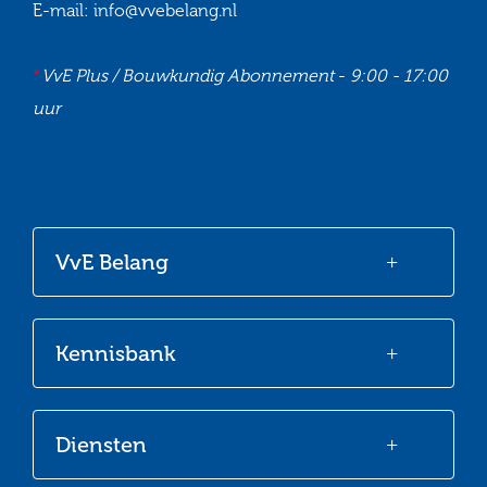
E-mail:
info@vvebelang.nl
*
VvE Plus / Bouwkundig Abonnement
-
9:00 - 17:00
uur
Ga
Ga
Ga
Ga
naar
naar
naar
naar
onze
onze
onze
onze
VvE Belang
Facebook
Twitter
LinkedIn
Youtube
Kennisbank
Diensten