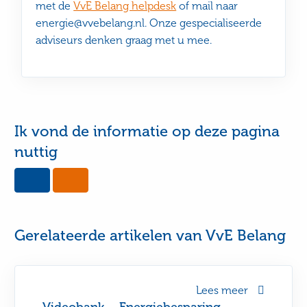
met de
VvE Belang helpdesk
of mail naar
energie@vvebelang.nl. Onze gespecialiseerde
adviseurs denken graag met u mee.
Ik vond de informatie op deze pagina
nuttig
Yes,
No,
this
this
page
page
was
was
useful
not
Gerelateerde artikelen van VvE Belang
useful
Lees meer
Videobank – Energiebesparing