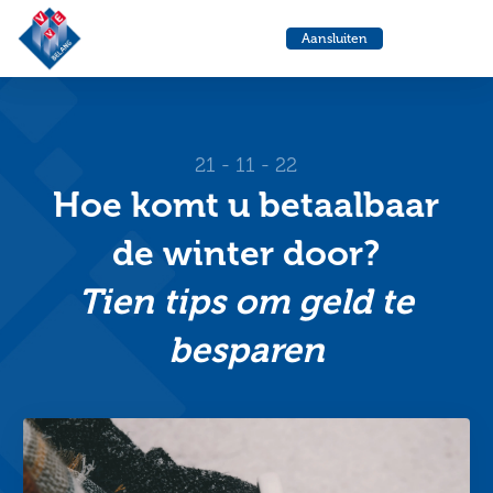
VvE
Menu
Aansluiten
Belang
Ga
Ga
naar
naa
de
de
helpdesk
zoe
21 - 11 - 22
Hoe komt u betaalbaar
de winter door?
Tien tips om geld te
besparen