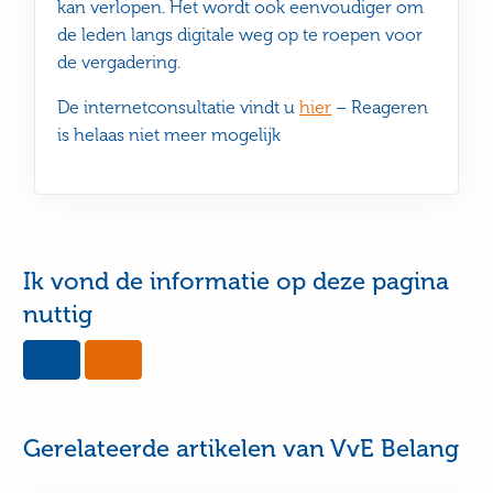
kan verlopen. Het wordt ook eenvoudiger om
de leden langs digitale weg op te roepen voor
de vergadering.
De internetconsultatie vindt u
hier
– Reageren
is helaas niet meer mogelijk
Ik vond de informatie op deze pagina
nuttig
Yes,
No,
this
this
page
page
was
was
useful
not
Gerelateerde artikelen van VvE Belang
useful