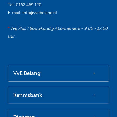
Tel:
0162 469 120
E-mail:
info@vvebelang.nl
*
VvE Plus / Bouwkundig Abonnement
-
9:00 - 17:00
uur
Ga
Ga
Ga
Ga
naar
naar
naar
naar
onze
onze
onze
onze
VvE Belang
Facebook
Twitter
LinkedIn
Youtube
Kennisbank
Diensten