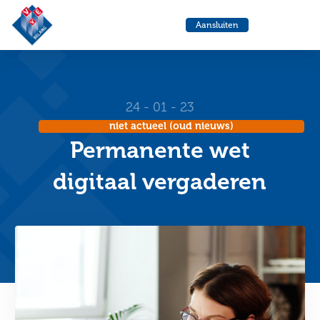
VvE
Menu
Aansluiten
Belang
Ga
Ga
naar
naa
de
de
helpdesk
zoe
24 - 01 - 23
niet actueel (oud nieuws)
Permanente wet
digitaal vergaderen