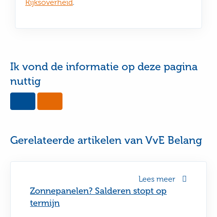
Rijksoverheid
.
Ik vond de informatie op deze pagina
nuttig
Yes,
No,
this
this
page
page
was
was
useful
not
Gerelateerde artikelen van VvE Belang
useful
Lees meer
Zonnepanelen? Salderen stopt op
termijn