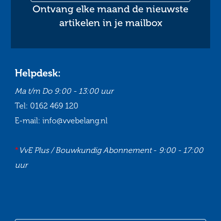
Ontvang elke maand de nieuwste
artikelen in je mailbox
Helpdesk:
Ma t/m Do
9:00 - 13:00 uur
Tel:
0162 469 120
E-mail:
info@vvebelang.nl
*
VvE Plus / Bouwkundig Abonnement
-
9:00 - 17:00
uur
Ga
Ga
Ga
Ga
naar
naar
naar
naar