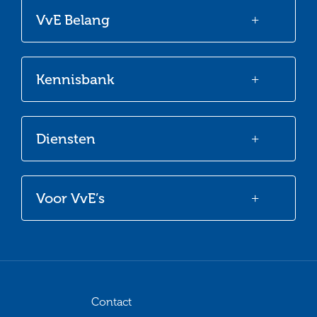
onze
onze
onze
onze
VvE Belang
Facebook
Twitter
LinkedIn
Youtube
Kennisbank
Diensten
Voor VvE’s
Contact