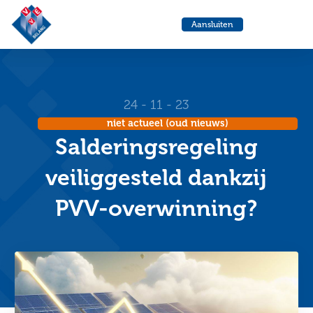
VvE
Menu
Aansluiten
Belang
Ga
Ga
naar
naa
de
de
helpdesk
zoe
24 - 11 - 23
niet actueel (oud nieuws)
Salderingsregeling
veiliggesteld dankzij
PVV-overwinning?