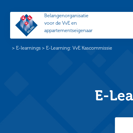
Belangenorganisatie
VvE
voor de VvE en
Belang
appartementseigenaar
Home
>
E-learnings
>
E-Learning: VvE Kascommissie
E-Lea