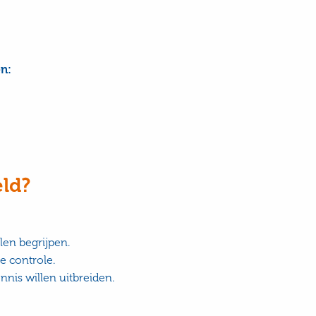
n:
eld?
len begrijpen.
e controle.
nis willen uitbreiden.