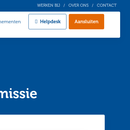
WERKEN BIJ
OVER ONS
CONTACT
nementen
Helpdesk
Aansluiten
Zoeken
missie