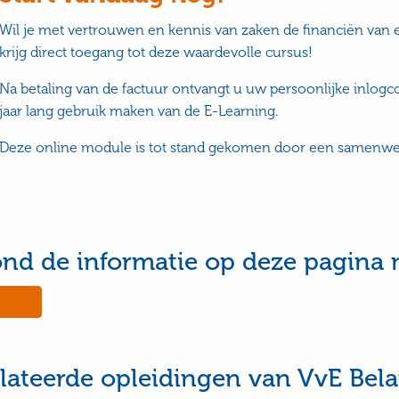
Wil je met vertrouwen en kennis van zaken de financiën van e
krijg direct toegang tot deze waardevolle cursus!
Na betaling van de factuur ontvangt u uw persoonlijke inlog
jaar lang gebruik maken van de E-Learning.
Deze online module is tot stand gekomen door een samenwer
ond de informatie op deze pagina 
No,
this
e
page
was
ul
not
lateerde opleidingen van VvE Bel
useful