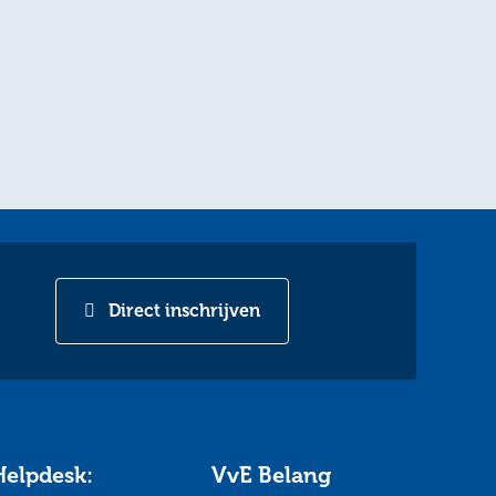
Direct inschrijven
Helpdesk:
VvE Belang