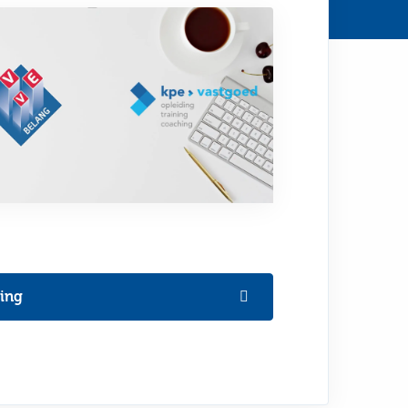
Video
afspelen
ning