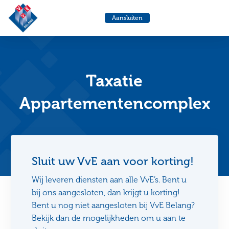
VvE
Ga
Ga
Aansluiten
Belang
Menu
naar
naa
de
de
helpdesk
zoe
Taxatie
Appartementencomplex
Sluit uw VvE aan voor korting!
Wij leveren diensten aan alle VvE’s. Bent u
bij ons aangesloten, dan krijgt u korting!
Bent u nog niet aangesloten bij VvE Belang?
Bekijk dan de mogelijkheden om u aan te