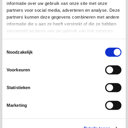
informatie over uw gebruik van onze site met onze
partners voor social media, adverteren en analyse. Deze
partners kunnen deze gegevens combineren met andere
Ik vond de informatie op deze pagina
informatie die u aan ze heeft verstrekt of die ze hebben
nuttig
verzameld op basis van uw gebruik van hun services.
Toestemmingsselectie
Yes,
No,
this
this
Noodzakelijk
page
page
was
was
useful
not
Gerelateerde diensten van VvE Belang
useful
Voorkeuren
Statistieken
Marketing