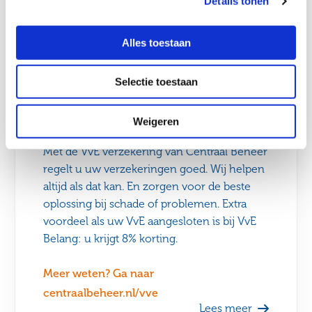
Details tonen
Alles toestaan
Uw VvE-verzekeringen
Selectie toestaan
Kies de verzekering die het beste past bij
Weigeren
uw VvE
Met de VvE verzekering van Centraal Beheer
regelt u uw verzekeringen goed. Wij helpen
altijd als dat kan. En zorgen voor de beste
oplossing bij schade of problemen. Extra
voordeel als uw VvE aangesloten is bij VvE
Belang: u krijgt 8% korting.
Meer weten? Ga naar
centraalbeheer.nl/vve
Lees meer