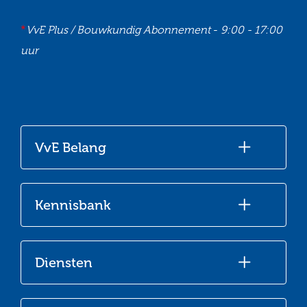
*
VvE Plus / Bouwkundig Abonnement
-
9:00 - 17:00
uur
Ga
Ga
Ga
Ga
naar
naar
naar
naar
onze
onze
onze
onze
VvE Belang
Facebook
Twitter
LinkedIn
Youtube
Kennisbank
Diensten