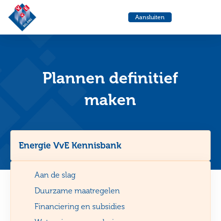
VvE
Menu
Aansluiten
Belang
Ga
Ga
naar
naa
de
de
helpdesk
zoe
Plannen definitief
maken
Energie VvE Kennisbank
Aan de slag
Duurzame maatregelen
Financiering en subsidies