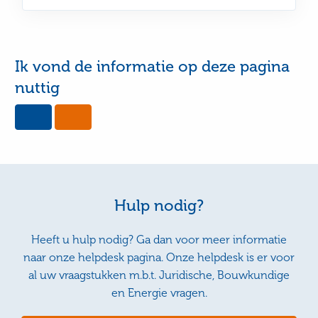
Ik vond de informatie op deze pagina
nuttig
Yes,
No,
this
this
page
page
was
was
useful
not
useful
Hulp nodig?
Heeft u hulp nodig? Ga dan voor meer informatie
naar onze helpdesk pagina. Onze helpdesk is er voor
al uw vraagstukken m.b.t. Juridische, Bouwkundige
en Energie vragen.