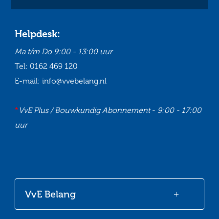
Helpdesk:
Ma t/m Do
9:00 - 13:00 uur
Tel:
0162 469 120
E-mail:
info@vvebelang.nl
*
VvE Plus / Bouwkundig Abonnement
-
9:00 - 17:00
uur
Ga
Ga
Ga
Ga
naar
naar
naar
naar
onze
onze
onze
onze
VvE Belang
Facebook
Twitter
LinkedIn
Youtube