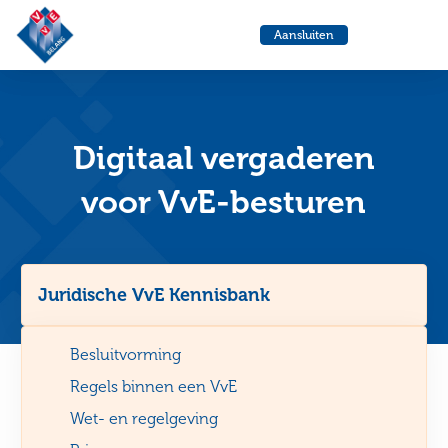
VvE
Menu
Aansluiten
Belang
Ga
Ga
naar
naa
de
de
helpdesk
zoe
Digitaal vergaderen
voor VvE-besturen
Juridische VvE Kennisbank
Besluitvorming
Regels binnen een VvE
Wet- en regelgeving