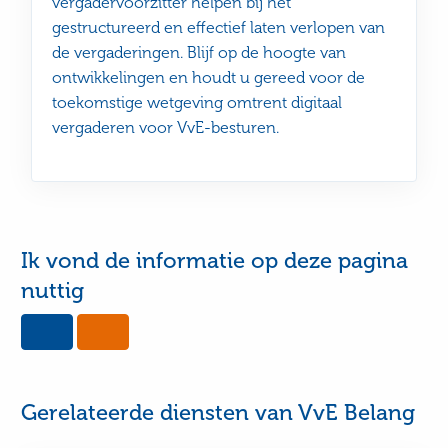
vergadervoorzitter helpen bij het
gestructureerd en effectief laten verlopen van
de vergaderingen. Blijf op de hoogte van
ontwikkelingen en houdt u gereed voor de
toekomstige wetgeving omtrent digitaal
vergaderen voor VvE-besturen.
Ik vond de informatie op deze pagina
nuttig
Yes,
No,
this
this
page
page
was
was
useful
not
Gerelateerde diensten van VvE Belang
useful