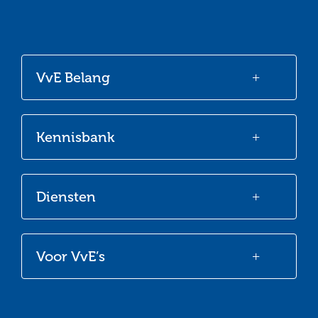
Ga
Ga
Ga
Ga
naar
naar
naar
naar
onze
onze
onze
onze
VvE Belang
Facebook
Twitter
LinkedIn
Youtube
Kennisbank
Diensten
Voor VvE’s