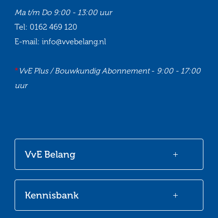
Ma t/m Do
9:00 - 13:00 uur
Tel:
0162 469 120
E-mail:
info@vvebelang.nl
*
VvE Plus / Bouwkundig Abonnement
-
9:00 - 17:00
uur
Ga
Ga
Ga
Ga
naar
naar
naar
naar
onze
onze
onze
onze
VvE Belang
Facebook
Twitter
LinkedIn
Youtube
Kennisbank