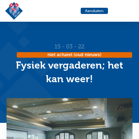
VvE
Menu
Aansluiten
Belang
Ga
Ga
naar
naa
de
de
helpdesk
zoe
15 - 03 - 22
niet actueel (oud nieuws)
Fysiek vergaderen; het
kan weer!