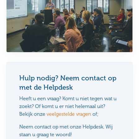
Hulp nodig? Neem contact op
met de Helpdesk
Heeft u een vraag? Komt u niet tegen wat u
zoekt? Of komt u er niet helemaal uit?
Bekijk onze
veelgestelde vragen
of;
Neem contact op met onze Helpdesk. Wij
staan u graag te woord!