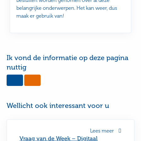
besluiten worden genomen over al deze
belangrijke onderwerpen. Het kan weer, dus
maak er gebruik van!
Ik vond de informatie op deze pagina
nuttig
Yes,
No,
this
this
page
page
was
was
useful
not
Wellicht ook interessant voor u
useful
Lees meer
Vraag van de Week – Digitaal