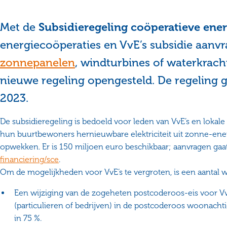
Met de
Subsidieregeling coöperatieve en
energiecoöperaties en VvE’s subsidie aanv
zonnepanelen
, windturbines of waterkrach
nieuwe regeling opengesteld. De regeling 
2023.
De subsidieregeling is bedoeld voor leden van VvE’s en lokal
hun buurtbewoners hernieuwbare elektriciteit uit zonne-ener
opwekken. Er is 150 miljoen euro beschikbaar; aanvragen gaa
financiering/sce
.
Om de mogelijkheden voor VvE’s te vergroten, is een aantal 
Een wijziging van de zogeheten postcoderoos-eis voor VvE
(particulieren of bedrijven) in de postcoderoos woonachti
in 75 %.