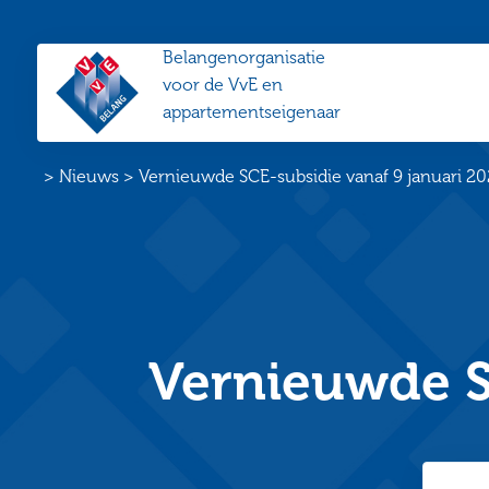
Belangenorganisatie
VvE
voor de VvE en
Belang
appartementseigenaar
Home
>
Nieuws
>
Vernieuwde SCE-subsidie vanaf 9 januari 2
Vernieuwde S