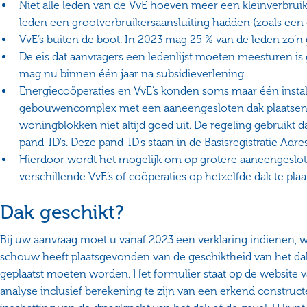
Niet alle leden van de VvE hoeven meer een kleinverbruik
leden een grootverbruikersaansluiting hadden (zoals e
VvE’s buiten de boot. In 2023 mag 25 % van de leden zo’n
De eis dat aanvragers een ledenlijst moeten meesturen is 
mag nu binnen één jaar na subsidieverlening.
Energiecoöperaties en VvE’s konden soms maar één insta
gebouwencomplex met een aaneengesloten dak plaatsen. D
woningblokken niet altijd goed uit. De regeling gebruik
pand-ID’s. Deze pand-ID’s staan in de Basisregistratie A
Hierdoor wordt het mogelijk om op grotere aaneengeslote
verschillende VvE’s of coöperaties op hetzelfde dak te plaa
Dak geschikt?
Bij uw aanvraag moet u vanaf 2023 een verklaring indienen, w
schouw heeft plaatsgevonden van de geschiktheid van het d
geplaatst moeten worden. Het formulier staat op de website v
analyse inclusief berekening te zijn van een erkend constru