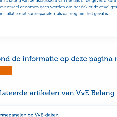
inschatting van de draagkracht van het dak of de gevel. U k
eventueel genomen gaan worden om het dak of de gevel ges
installatie met zonnepanelen, als dat nog niet het geval is.
ond de informatie op deze pagina 
No,
this
e
page
was
ul
not
lateerde artikelen van VvE Belang
useful
nnepanelen op VvE-daken