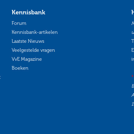
Kennisbank
Forum
M
Kennisbank-artikelen
u
Laatste Nieuws
T
Veelgestelde vragen
E
VvE Magazine
i
Boeken
t
*
1