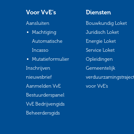
Voor VvE’s
Diensten
Aansluiten
Bouwkundig Loket
Machtiging
Juridisch Loket
Automatische
Energie Loket
Incasso
Service Loket
Mutatieformulier
Opleidingen
Inschrijven
Gemeentelijk
nieuwsbrief
verduurzamingstrajec
Aanmelden VvE
voor VvE’s
Bestuurderspanel
VvE Bedrijvengids
Beheerdersgids