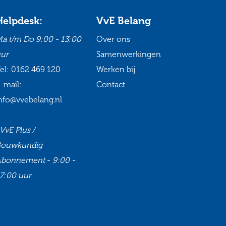
Helpdesk:
VvE Belang
a t/m Do
9:00 - 13:00
Over ons
ur
Samenwerkingen
el:
0162 469 120
Werken bij
-mail:
Contact
nfo@vvebelang.nl
VvE Plus /
Bouwkundig
Abonnement
-
9:00 -
7:00 uur
Ga
Ga
Ga
Ga
naar
naar
naar
naar