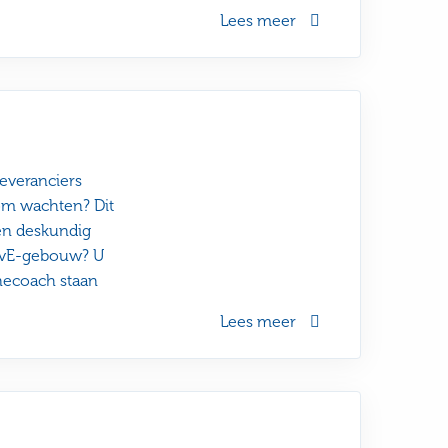
Lees meer
everanciers
om wachten? Dit
en deskundig
 VvE-gebouw? U
nnecoach staan
Lees meer