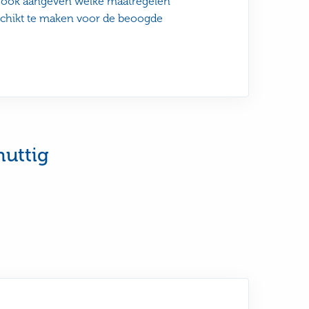
unt ook aangeven welke maatregelen
chikt te maken voor de beoogde
nuttig