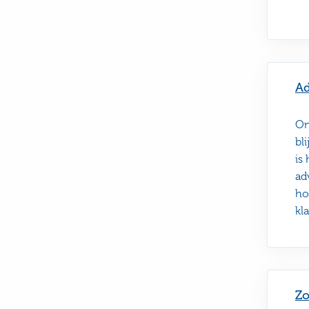
Ad
On
bl
is
ad
ho
kl
Zo