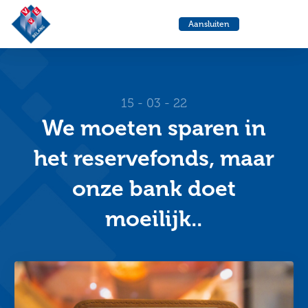
VvE
Menu
Aansluiten
Belang
Ga
Ga
naar
naa
de
de
helpdesk
zoe
15 - 03 - 22
We moeten sparen in
het reservefonds, maar
onze bank doet
moeilijk..