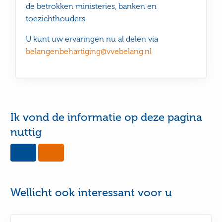
de betrokken ministeries, banken en
toezichthouders.
U kunt uw ervaringen nu al delen via
belangenbehartiging@vvebelang.nl
Ik vond de informatie op deze pagina
nuttig
Yes,
No,
this
this
page
page
was
was
useful
not
Wellicht ook interessant voor u
useful