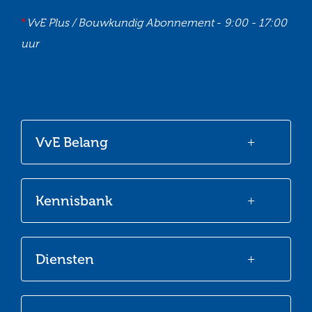
*
VvE Plus / Bouwkundig Abonnement
-
9:00 - 17:00
uur
Ga
Ga
Ga
Ga
naar
naar
naar
naar
onze
onze
onze
onze
VvE Belang
Facebook
Twitter
LinkedIn
Youtube
Kennisbank
Diensten