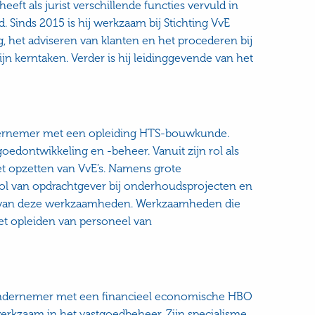
eft als jurist verschillende functies vervuld in
d. Sinds 2015 is hij werkzaam bij Stichting VvE
g, het adviseren van klanten en het procederen bij
ijn kerntaken. Verder is hij leidinggevende van het
ndernemer met een opleiding HTS-bouwkunde.
goedontwikkeling en -beheer. Vanuit zijn rol als
het opzetten van VvE’s. Namens grote
rol van opdrachtgever bij onderhoudsprojecten en
ing van deze werkzaamheden. Werkzaamheden die
het opleiden van personeel van
ondernemer met een financieel economische HBO
werkzaam in het vastgoedbeheer. Zijn specialisme