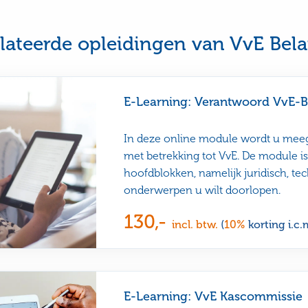
this
e
page
was
ul
not
lateerde opleidingen van VvE Bel
useful
E-Learning: Verantwoord VvE-B
In deze online module wordt u me
met betrekking tot VvE. De module is
hoofdblokken, namelijk juridisch, tec
onderwerpen u wilt doorlopen.
130,-
incl. btw.
(
10%
korting i.c.
E-Learning: VvE Kascommissie