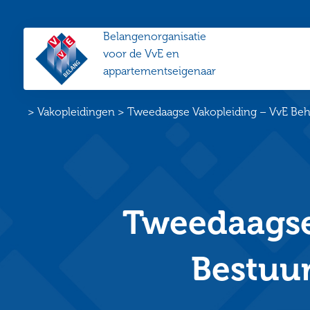
Belangenorganisatie
VvE
voor de VvE en
Belang
appartementseigenaar
Home
>
Vakopleidingen
>
Tweedaagse Vakopleiding – VvE Behe
Tweedaagse
Bestuur