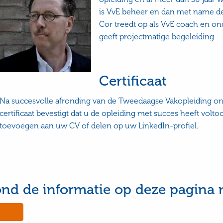
is VvE beheer en dan met name de 
Cor treedt op als VvE coach en ond
geeft projectmatige begeleiding
Certificaat
Na succesvolle afronding van de Tweedaagse Vakopleiding ontv
certificaat bevestigt dat u de opleiding met succes heeft voltoo
toevoegen aan uw CV of delen op uw LinkedIn-profiel.
ond de informatie op deze pagina 
No,