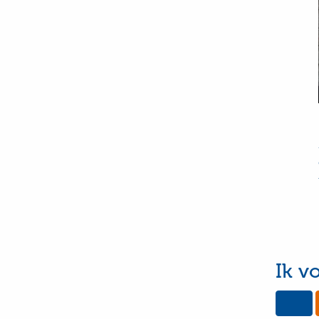
Ik v
Yes,