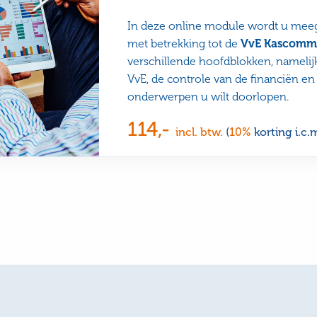
In deze online module wordt u mee
met betrekking tot de
VvE Kascommi
verschillende hoofdblokken, namelijk
VvE, de controle van de financiën en
onderwerpen u wilt doorlopen.
114,-
incl. btw.
(
10%
korting i.c.