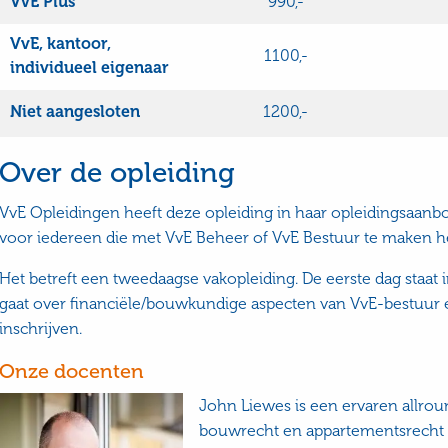
VvE Plus
990,-
VvE, kantoor,
1100,-
individueel eigenaar
Niet aangesloten
1200,-
Over de opleiding
VvE Opleidingen heeft deze opleiding in haar opleidingsaanb
voor iedereen die met VvE Beheer of VvE Bestuur te maken he
Het betreft een tweedaagse vakopleiding. De eerste dag staat 
gaat over financiële/bouwkundige aspecten van VvE-bestuur e
inschrijven.
Onze docenten
John Liewes is een ervaren allroun
bouwrecht en appartementsrecht (Vv