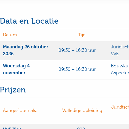
Data en Locatie
Datum
Tijd
Maandag 26 oktober
Juridisc
09:30 – 16:30 uur
2026
VvE
Woensdag 4
Bouwkun
09:30 – 16:30 uur
november
Aspecte
Prijzen
Juridisc
Aangesloten als:
Volledige opleiding