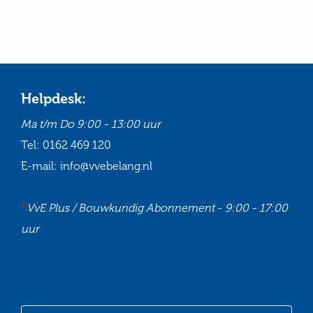
Helpdesk:
Ma t/m Do
9:00 - 13:00 uur
Tel:
0162 469 120
E-mail:
info@vvebelang.nl
*
VvE Plus / Bouwkundig Abonnement
-
9:00 - 17:00
uur
Ga
Ga
Ga
Ga
naar
naar
naar
naar