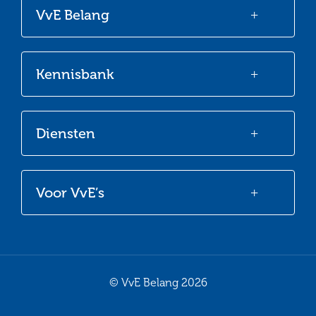
onze
onze
onze
onze
VvE Belang
Facebook
Twitter
LinkedIn
Youtube
Kennisbank
Diensten
Voor VvE’s
© VvE Belang 2026