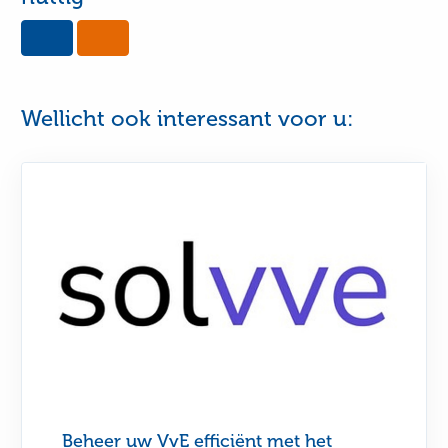
Yes,
No,
this
this
page
page
was
was
useful
not
Wellicht ook interessant voor u:
useful
Beheer uw VvE efficiënt met het