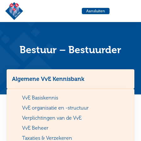
VvE
Menu
Aansluiten
Belang
Ga
Ga
naar
naa
de
de
helpdesk
zoe
Bestuur – Bestuurder
Algemene VvE Kennisbank
VvE Basiskennis
VvE organisatie en -structuur
Verplichtingen van de VvE
VvE Beheer
Taxaties & Verzekeren