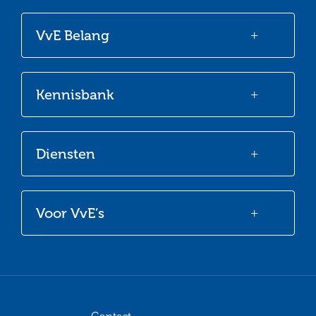
onze
onze
onze
onze
VvE Belang
Facebook
Twitter
LinkedIn
Youtube
Kennisbank
Diensten
Voor VvE’s