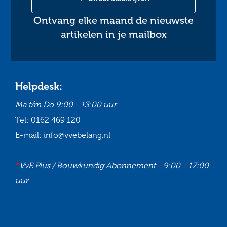
Ontvang elke maand de nieuwste
artikelen in je mailbox
Helpdesk:
Ma t/m Do
9:00 - 13:00 uur
Tel:
0162 469 120
E-mail:
info@vvebelang.nl
*
VvE Plus / Bouwkundig Abonnement
-
9:00 - 17:00
uur
Ga
Ga
Ga
Ga
naar
naar
naar
naar