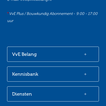
*
VvE Plus / Bouwkundig Abonnement
-
9:00 - 17:00
uur
Ga
Ga
Ga
Ga
naar
naar
naar
naar
onze
onze
onze
onze
VvE Belang
Facebook
Twitter
LinkedIn
Youtube
Kennisbank
Diensten