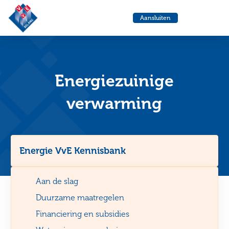
VvE
Menu
Aansluiten
Belang
Ga
Ga
naar
naa
de
de
helpdesk
zoe
Energiezuinige
verwarming
Energie VvE Kennisbank
Aan de slag
Duurzame maatregelen
Financiering en subsidies