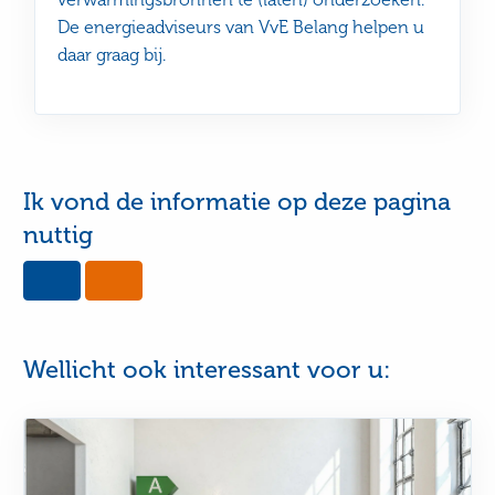
De energieadviseurs van VvE Belang helpen u
daar graag bij.
Ik vond de informatie op deze pagina
nuttig
Yes,
No,
this
this
page
page
was
was
useful
not
Wellicht ook interessant voor u:
useful