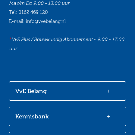
Ma t/m Do
9:00 - 13:00 uur
Tel:
0162 469 120
E-mail:
info@vvebelang.nl
*
VvE Plus / Bouwkundig Abonnement
-
9:00 - 17:00
uur
Ga
Ga
Ga
Ga
naar
naar
naar
naar
onze
onze
onze
onze
VvE Belang
Facebook
Twitter
LinkedIn
Youtube
Kennisbank