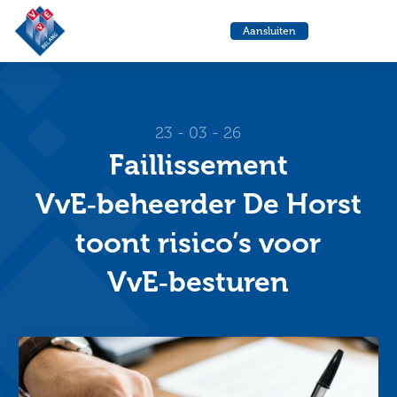
VvE
Menu
Aansluiten
Belang
Ga
Ga
naar
naa
de
de
helpdesk
zoe
23 - 03 - 26
Faillissement
VvE‑beheerder De Horst
toont risico’s voor
VvE‑besturen