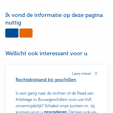
Ik vond de informatie op deze pagina
nuttig
Yes,
No,
this
this
page
page
was
was
useful
not
Wellicht ook interessant voor u
useful
Lees meer
Rechtsbijstand bij geschillen
Is een gang naar de rechter of de Raad van
Arbitrage in Bouwgeschillen voor uw VvE
onvermijdelijk? Schakel onze juristen in: zij
kunnen voor u
procederen
. Dat kan ook via