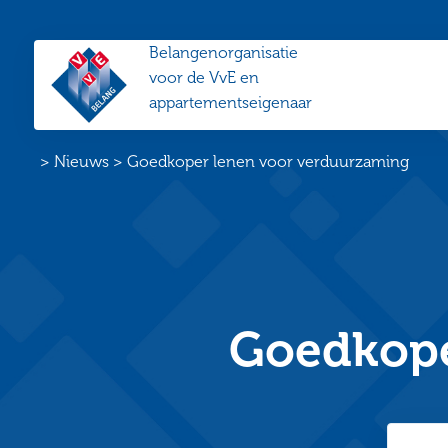
Belangenorganisatie
VvE
voor de VvE en
Belang
appartementseigenaar
Home
>
Nieuws
>
Goedkoper lenen voor verduurzaming
Goedkope