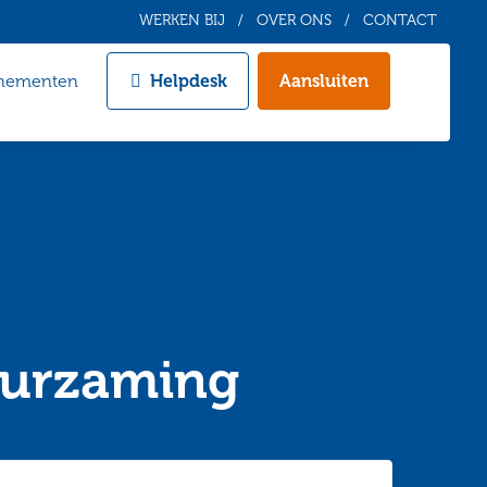
WERKEN BIJ
OVER ONS
CONTACT
nementen
Helpdesk
Aansluiten
Zoeken
uurzaming