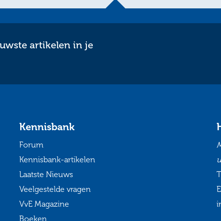
wste artikelen in je
Kennisbank
Forum
M
Kennisbank-artikelen
u
Laatste Nieuws
T
Veelgestelde vragen
E
VvE Magazine
i
Boeken