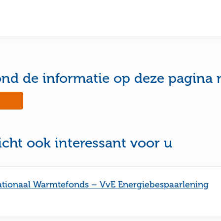
ond de informatie op deze pagina 
No,
this
e
page
was
ul
not
icht ook interessant voor u
useful
tionaal Warmtefonds – VvE Energiebespaarlening