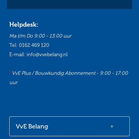
Helpdesk:
Ma t/m Do
9:00 - 13:00 uur
Tel:
0162 469 120
E-mail:
info@vvebelang.nl
*
VvE Plus / Bouwkundig Abonnement
-
9:00 - 17:00
uur
Ga
Ga
Ga
Ga
naar
naar
naar
naar
onze
onze
onze
onze
VvE Belang
Facebook
Twitter
LinkedIn
Youtube