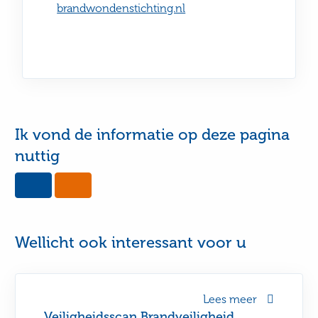
brandwondenstichting.nl
Ik vond de informatie op deze pagina
nuttig
Yes,
No,
this
this
page
page
was
was
useful
not
Wellicht ook interessant voor u
useful
Lees meer
Veiligheidsscan Brandveiligheid