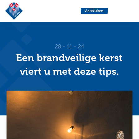
VvE
Menu
Aansluiten
Belang
Ga
Ga
naar
naa
de
de
helpdesk
zoe
28 - 11 - 24
Een brandveilige kerst
viert u met deze tips.