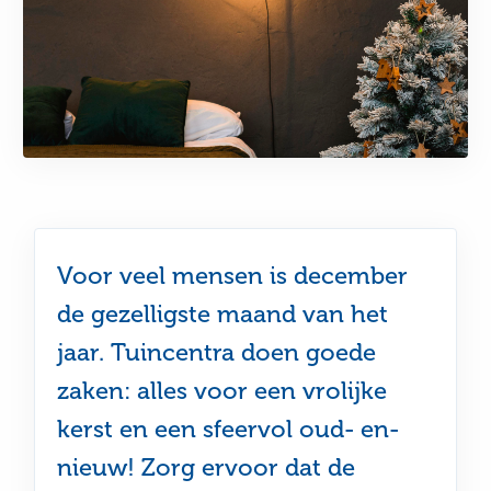
Voor veel mensen is december
de gezelligste maand van het
jaar. Tuincentra doen goede
zaken: alles voor een vrolijke
kerst en een sfeervol oud- en-
nieuw! Zorg ervoor dat de