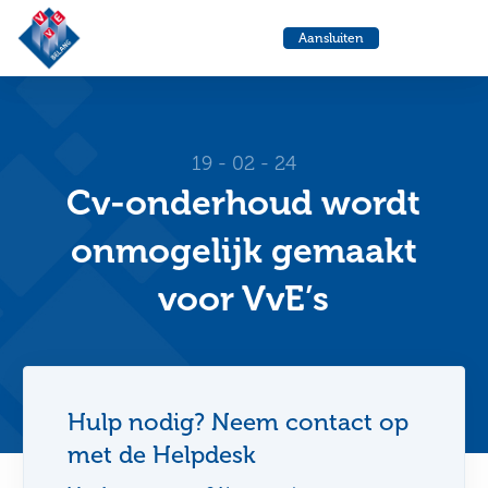
VvE
Menu
Aansluiten
Belang
Ga
Ga
naar
naa
de
de
helpdesk
zoe
19 - 02 - 24
Cv-onderhoud wordt
onmogelijk gemaakt
voor VvE’s
Hulp nodig? Neem contact op
met de Helpdesk