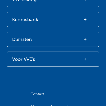
Facebook
Twitter
LinkedIn
Youtube
Kennisbank
Diensten
Voor VvE’s
Contact