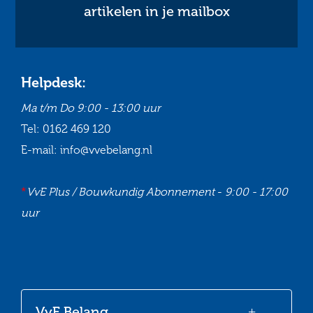
artikelen in je mailbox
Helpdesk:
Ma t/m Do
9:00 - 13:00 uur
Tel:
0162 469 120
E-mail:
info@vvebelang.nl
*
VvE Plus / Bouwkundig Abonnement
-
9:00 - 17:00
uur
Ga
Ga
Ga
Ga
naar
naar
naar
naar
onze
onze
onze
onze
VvE Belang