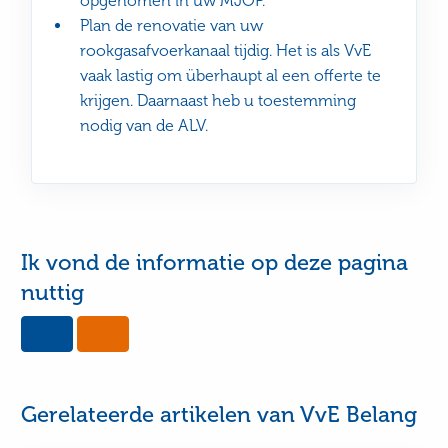
opgenomen in uw MJOP.
Plan de renovatie van uw
rookgasafvoerkanaal tijdig. Het is als VvE
vaak lastig om überhaupt al een offerte te
krijgen. Daarnaast heb u toestemming
nodig van de ALV.
Ik vond de informatie op deze pagina
nuttig
Yes,
No,
this
this
page
page
was
was
useful
not
Gerelateerde artikelen van VvE Belang
useful