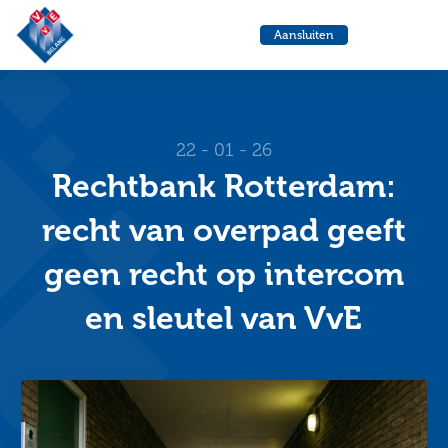
VvE
Menu
Aansluiten
Belang
Ga
Ga
naar
naa
de
de
helpdesk
zoe
22 - 01 - 26
Rechtbank Rotterdam:
recht van overpad geeft
geen recht op intercom
en sleutel van VvE