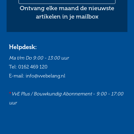
Ontvang elke maand de nieuwste
artikelen in je mailbox
Helpdesk:
Ma t/m Do
9:00 - 13:00 uur
Tel:
0162 469 120
E-mail:
info@vvebelang.nl
*
VvE Plus / Bouwkundig Abonnement
-
9:00 - 17:00
uur
Ga
Ga
Ga
Ga
naar
naar
naar
naar