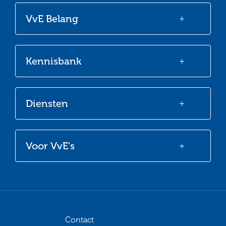
onze
onze
onze
onze
VvE Belang
Facebook
Twitter
LinkedIn
Youtube
Kennisbank
Diensten
Voor VvE’s
Contact