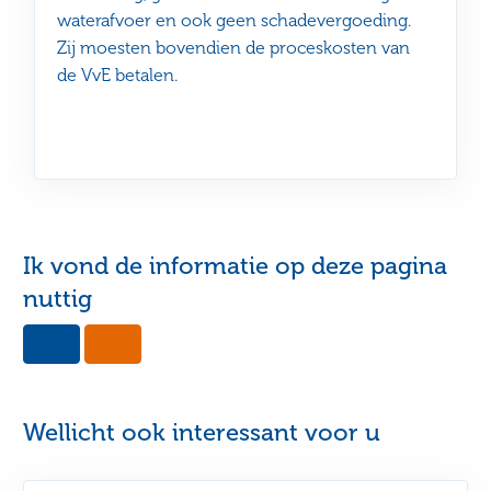
waterafvoer en ook geen schadevergoeding.
Zij moesten bovendien de proceskosten van
de VvE betalen.
Ik vond de informatie op deze pagina
nuttig
Yes,
No,
this
this
page
page
was
was
useful
not
Wellicht ook interessant voor u
useful