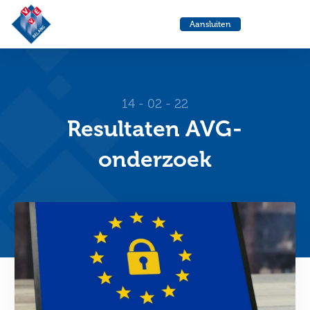
VvE
Menu
Aansluiten
Belang
Ga
Ga
naar
naa
de
de
helpdesk
zoe
14 - 02 - 22
Resultaten AVG-
onderzoek