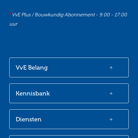
*
VvE Plus / Bouwkundig Abonnement
-
9:00 - 17:00
uur
Ga
Ga
Ga
Ga
naar
naar
naar
naar
onze
onze
onze
onze
VvE Belang
Facebook
Twitter
LinkedIn
Youtube
Kennisbank
Diensten