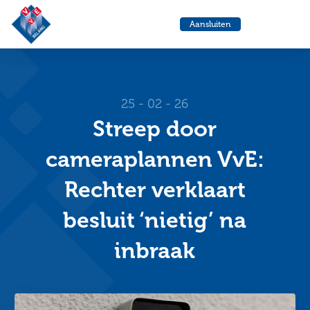
VvE
Menu
Aansluiten
Belang
Ga
Ga
naar
naa
de
de
helpdesk
zoe
25 - 02 - 26
Streep door
cameraplannen VvE:
Rechter verklaart
besluit ‘nietig’ na
inbraak