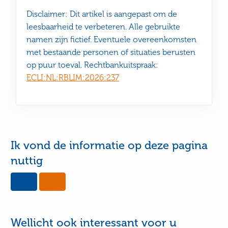
Disclaimer: Dit artikel is aangepast om de
leesbaarheid te verbeteren. Alle gebruikte
namen zijn fictief. Eventuele overeenkomsten
met bestaande personen of situaties berusten
op puur toeval. Rechtbankuitspraak:
ECLI:NL:RBLIM:2026:237
Ik vond de informatie op deze pagina
nuttig
Yes,
No,
this
this
page
page
was
was
useful
not
Wellicht ook interessant voor u
useful