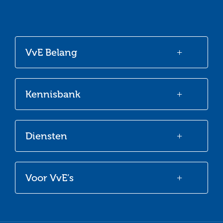
Ga
Ga
Ga
Ga
naar
naar
naar
naar
onze
onze
onze
onze
VvE Belang
Facebook
Twitter
LinkedIn
Youtube
Kennisbank
Diensten
Voor VvE’s