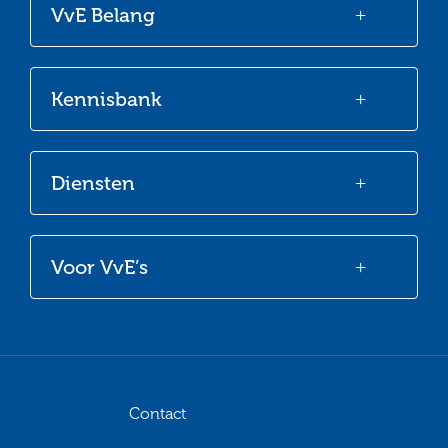
VvE Belang
Facebook
Twitter
LinkedIn
Youtube
Kennisbank
Diensten
Voor VvE’s
Contact