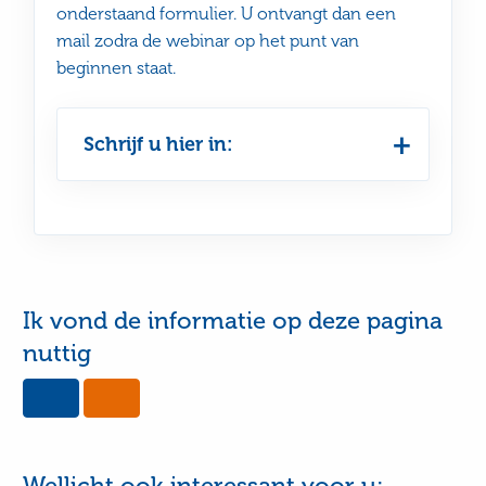
onderstaand formulier. U ontvangt dan een
mail zodra de webinar op het punt van
beginnen staat.
Schrijf u hier in:
Ik vond de informatie op deze pagina
nuttig
Yes,
No,
this
this
page
page
was
was
useful
not
Wellicht ook interessant voor u:
useful