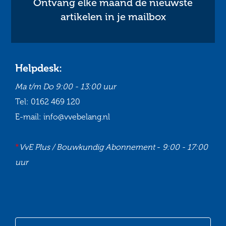
Ontvang elke maand de nieuwste
artikelen in je mailbox
Helpdesk:
Ma t/m Do
9:00 - 13:00 uur
Tel:
0162 469 120
E-mail:
info@vvebelang.nl
*
VvE Plus / Bouwkundig Abonnement
-
9:00 - 17:00
uur
Ga
Ga
Ga
Ga
naar
naar
naar
naar
onze
onze
onze
onze