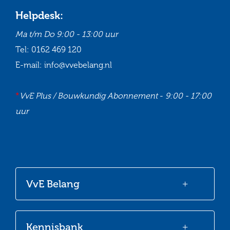
Helpdesk:
Ma t/m Do
9:00 - 13:00 uur
Tel:
0162 469 120
E-mail:
info@vvebelang.nl
*
VvE Plus / Bouwkundig Abonnement
-
9:00 - 17:00
uur
Ga
Ga
Ga
Ga
naar
naar
naar
naar
onze
onze
onze
onze
VvE Belang
Facebook
Twitter
LinkedIn
Youtube
Kennisbank