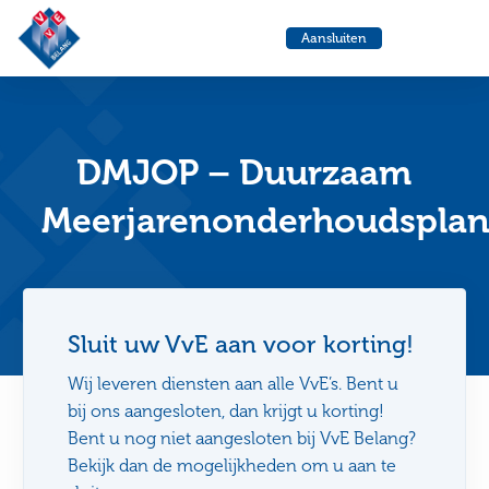
VvE
Menu
Aansluiten
Belang
Ga
Ga
naar
naa
de
de
helpdesk
zo
DMJOP – Duurzaam
Meerjarenonderhoudspla
Sluit uw VvE aan voor korting!
Wij leveren diensten aan alle VvE’s. Bent u
bij ons aangesloten, dan krijgt u korting!
Bent u nog niet aangesloten bij VvE Belang?
Bekijk dan de mogelijkheden om u aan te