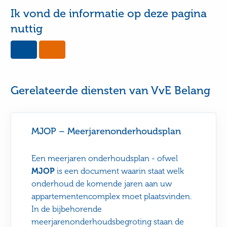
Ik vond de informatie op deze pagina
nuttig
Yes,
No,
this
this
page
page
was
was
useful
not
Gerelateerde diensten van VvE Belang
useful
MJOP – Meerjarenonderhoudsplan
Een meerjaren onderhoudsplan - ofwel
MJOP
is een document waarin staat welk
onderhoud de komende jaren aan uw
appartementencomplex moet plaatsvinden.
In de bijbehorende
meerjarenonderhoudsbegroting staan de