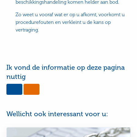
beschikkingshandeling komen helder aan bod.
Zo weet u vooraf wat er op u afkomt, voorkomt u
procedurefouten en verkleint u de kans op
vertraging.
Ik vond de informatie op deze pagina
nuttig
Yes,
No,
this
this
page
page
was
was
useful
not
Wellicht ook interessant voor u:
useful