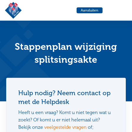
VvE
Menu
Aansluiten
Belang
Ga
Ga
naar
naa
de
de
helpdesk
zoe
Stappenplan wijziging
splitsingsakte
Hulp nodig? Neem contact op
met de Helpdesk
Heeft u een vraag? Komt u niet tegen wat u
zoekt? Of komt u er niet helemaal uit?
Bekijk onze
veelgestelde vragen
of;