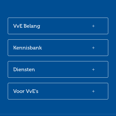
Ga
Ga
Ga
Ga
naar
naar
naar
naar
onze
onze
onze
onze
VvE Belang
Facebook
Twitter
LinkedIn
Youtube
Kennisbank
Diensten
Voor VvE’s