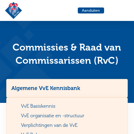
VvE
Menu
Aansluiten
Belang
Ga
Ga
naar
naa
de
de
helpdesk
zoe
Commissies & Raad van
Commissarissen (RvC)
Algemene VvE Kennisbank
VvE Basiskennis
VvE organisatie en -structuur
Verplichtingen van de VvE