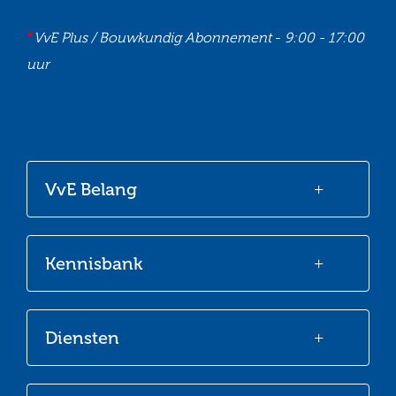
*
VvE Plus / Bouwkundig Abonnement
-
9:00 - 17:00
uur
Ga
Ga
Ga
Ga
naar
naar
naar
naar
onze
onze
onze
onze
VvE Belang
Facebook
Twitter
LinkedIn
Youtube
Kennisbank
Diensten