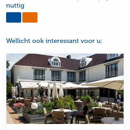
nuttig
Yes,
No,
this
this
page
page
was
was
useful
not
Wellicht ook interessant voor u:
useful