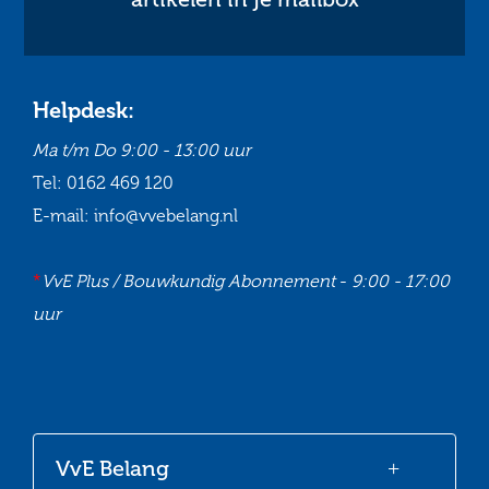
Helpdesk:
Ma t/m Do
9:00 - 13:00 uur
Tel:
0162 469 120
E-mail:
info@vvebelang.nl
*
VvE Plus / Bouwkundig Abonnement
-
9:00 - 17:00
uur
Ga
Ga
Ga
Ga
naar
naar
naar
naar
onze
onze
onze
onze
VvE Belang