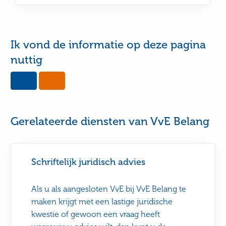
Ik vond de informatie op deze pagina
nuttig
Yes,
No,
this
this
page
page
was
was
useful
not
Gerelateerde diensten van VvE Belang
useful
Schriftelijk juridisch advies
Als u als aangesloten VvE bij VvE Belang te
maken krijgt met een lastige juridische
kwestie of gewoon een vraag heeft