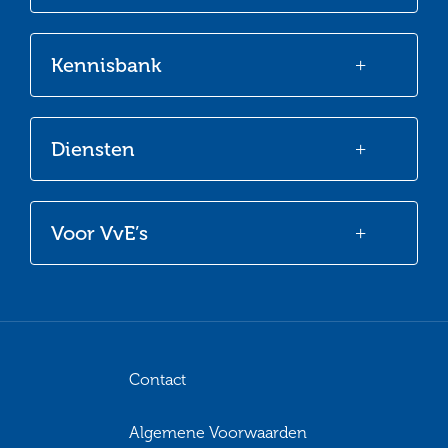
Facebook
Twitter
LinkedIn
Youtube
Kennisbank
Diensten
Voor VvE’s
Contact
Algemene Voorwaarden