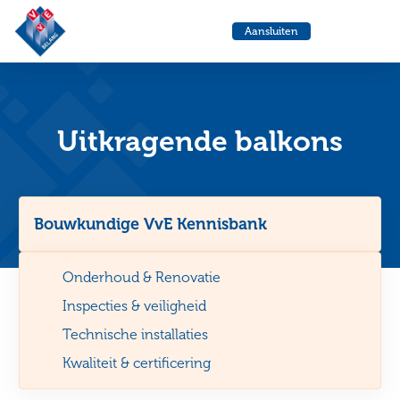
VvE
Menu
Aansluiten
Belang
Ga
Ga
naar
naa
de
de
helpdesk
zoe
Uitkragende balkons
Bouwkundige VvE Kennisbank
Onderhoud & Renovatie
Inspecties & veiligheid
Technische installaties
Kwaliteit & certificering