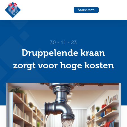
VvE
Menu
Aansluiten
Belang
Ga
Ga
naar
naa
de
de
helpdesk
zoe
30 - 11 - 23
Druppelende kraan
zorgt voor hoge kosten