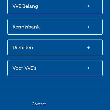
onze
onze
onze
onze
VvE Belang
Facebook
Twitter
LinkedIn
Youtube
Kennisbank
Diensten
Voor VvE’s
Contact