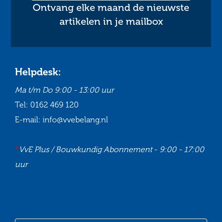
Ontvang elke maand de nieuwste
artikelen in je mailbox
Helpdesk:
Ma t/m Do
9:00 - 13:00 uur
Tel:
0162 469 120
E-mail:
info@vvebelang.nl
*
VvE Plus / Bouwkundig Abonnement
-
9:00 - 17:00
uur
Ga
Ga
Ga
Ga
naar
naar
naar
naar