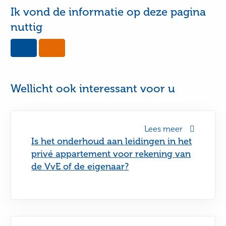
Ik vond de informatie op deze pagina
nuttig
Yes,
No,
this
this
page
page
was
was
useful
not
Wellicht ook interessant voor u
useful
Lees meer
Is het onderhoud aan leidingen in het
privé appartement voor rekening van
de VvE of de eigenaar?