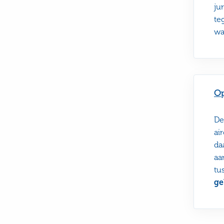
ju
te
wa
Op
De
ai
da
aa
tu
ge