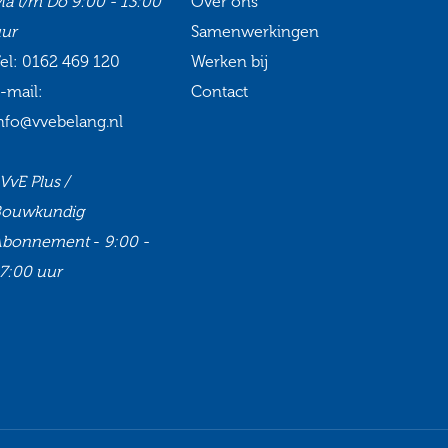
a t/m Do
9:00 - 13:00
Over ons
ur
Samenwerkingen
el:
0162 469 120
Werken bij
-mail:
Contact
nfo@vvebelang.nl
VvE Plus /
Bouwkundig
Abonnement
-
9:00 -
7:00 uur
Ga
Ga
Ga
Ga
naar
naar
naar
naar
onze
onze
onze
onze
Facebook
Twitter
LinkedIn
Youtube