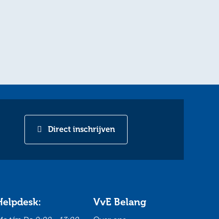
Direct inschrijven
Helpdesk:
VvE Belang