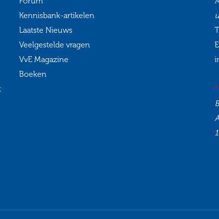
Forum
M
Kennisbank-artikelen
u
Laatste Nieuws
T
Veelgestelde vragen
E
VvE Magazine
i
Boeken
t
*
1