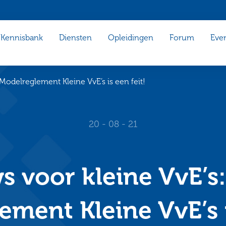
Kennisbank
Diensten
Opleidingen
Forum
Eve
odelreglement Kleine VvE’s is een feit!
20 - 08 - 21
 voor kleine VvE’s
ment Kleine VvE’s i