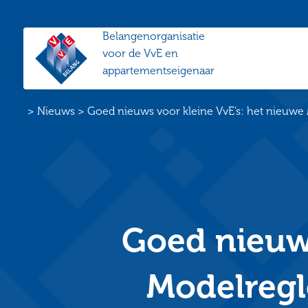
Belangenorganisatie
VvE
voor de VvE en
Belang
appartementseigenaar
Home
>
Nieuws
>
Goed nieuws voor kleine VvE’s: het nieuwe M
Goed nieuws
Modelregle