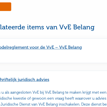
No,
this
e
page
was
ul
not
lateerde items van VvE Belang
useful
delreglement voor de VvE – VvE Belang
hriftelijk juridisch advies
s u als aangesloten VvE bij VvE Belang te maken krijgt met een 
ridische kwestie of gewoon een vraag heeft waarover u advies 
 Juridische Dienst van VvE Belang inschakelen. Deze dienst bes