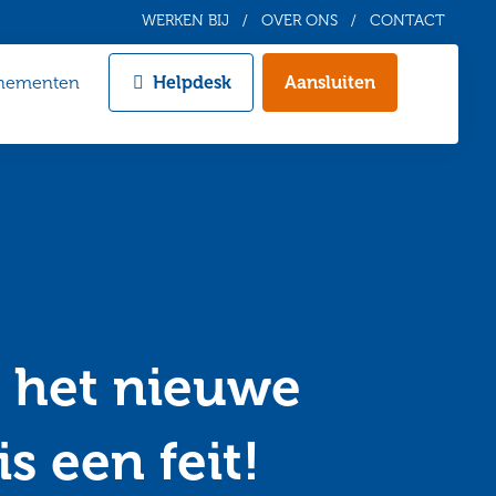
WERKEN BIJ
OVER ONS
CONTACT
nementen
Helpdesk
Aansluiten
Zoeken
: het nieuwe
s een feit!