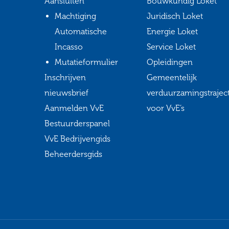
Aansluiten
Bouwkundig Loket
Machtiging
Juridisch Loket
Automatische
Energie Loket
Incasso
Service Loket
Mutatieformulier
Opleidingen
Inschrijven
Gemeentelijk
nieuwsbrief
verduurzamingstrajec
Aanmelden VvE
voor VvE’s
Bestuurderspanel
VvE Bedrijvengids
Beheerdersgids