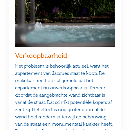
Verkoopbaarheid
Het probleem is behoorlijk actueel, want het
appartement van Jacques staat te koop. De
makelaar heeft ook al gemeld dat het
appartement nu onverkoopbaar is. Temeer
doordat de aangebrachte wand zichtbaar is
vanaf de straat. Dat schrikt potentiële kopers af,
zegt zij. Het effect is nog groter doordat de
wand heel modern is, terwijl de bebouwing
van de straat een monumentaal karakter heeft.