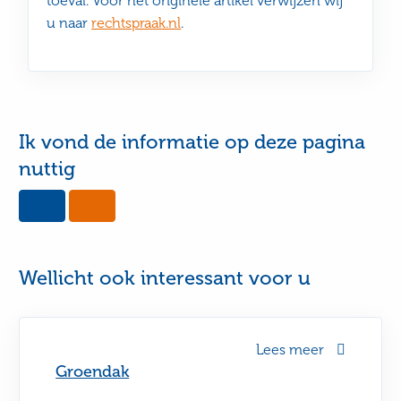
toeval. Voor het originele artikel verwijzen wij
u naar
rechtspraak.nl
.
Ik vond de informatie op deze pagina
nuttig
Yes,
No,
this
this
page
page
was
was
useful
not
Wellicht ook interessant voor u
useful
Lees meer
Groendak