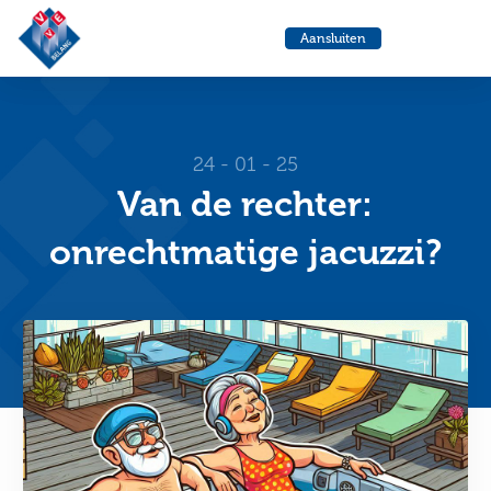
VvE
Menu
Aansluiten
Belang
Ga
Ga
naar
naa
de
de
helpdesk
zoe
24 - 01 - 25
Van de rechter:
onrechtmatige jacuzzi?