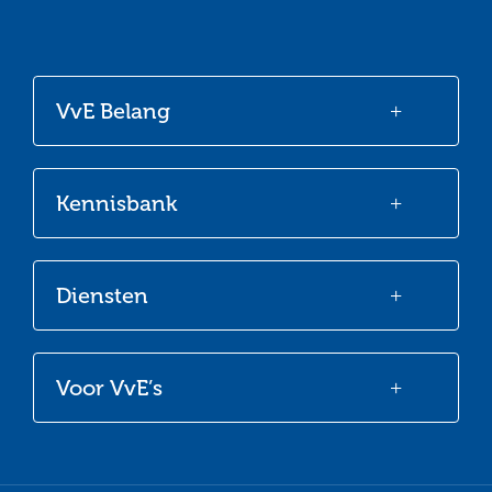
Ga
Ga
Ga
Ga
naar
naar
naar
naar
onze
onze
onze
onze
VvE Belang
Facebook
Twitter
LinkedIn
Youtube
Kennisbank
Diensten
Voor VvE’s