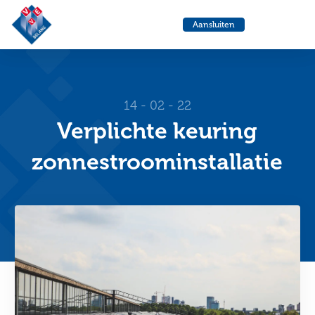
VvE
Menu
Aansluiten
Belang
Ga
Ga
naar
naa
de
de
helpdesk
zoe
14 - 02 - 22
Verplichte keuring
zonnestroominstallatie