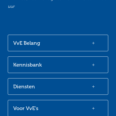
uur
Ga
Ga
Ga
Ga
naar
naar
naar
naar
onze
onze
onze
onze
VvE Belang
Facebook
Twitter
LinkedIn
Youtube
Kennisbank
Diensten
Voor VvE’s