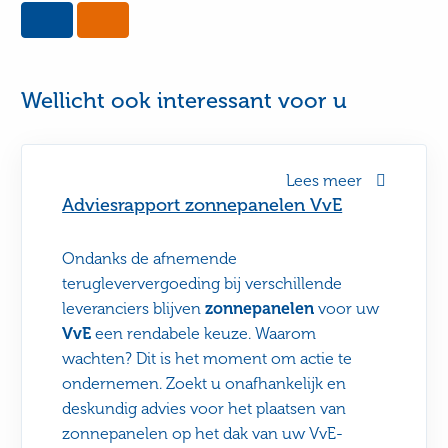
Yes,
No,
this
this
page
page
was
was
useful
not
Wellicht ook interessant voor u
useful
Lees meer
Adviesrapport zonnepanelen VvE
Ondanks de afnemende
terugleververgoeding bij verschillende
leveranciers blijven
zonnepanelen
voor uw
VvE
een rendabele keuze. Waarom
wachten? Dit is het moment om actie te
ondernemen. Zoekt u onafhankelijk en
deskundig advies voor het plaatsen van
zonnepanelen op het dak van uw VvE-