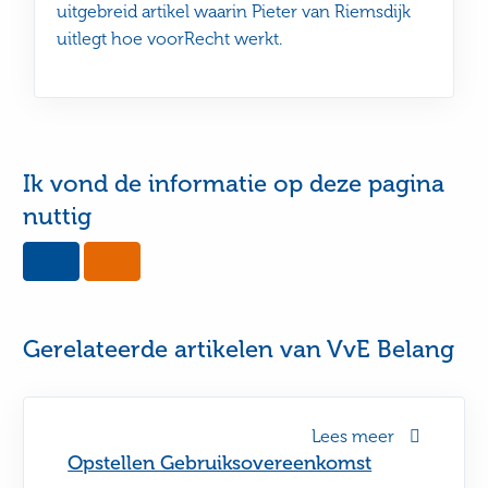
uitgebreid artikel waarin Pieter van Riemsdijk
uitlegt hoe voorRecht werkt.
Ik vond de informatie op deze pagina
nuttig
Yes,
No,
this
this
page
page
was
was
useful
not
Gerelateerde artikelen van VvE Belang
useful
Lees meer
Opstellen Gebruiksovereenkomst