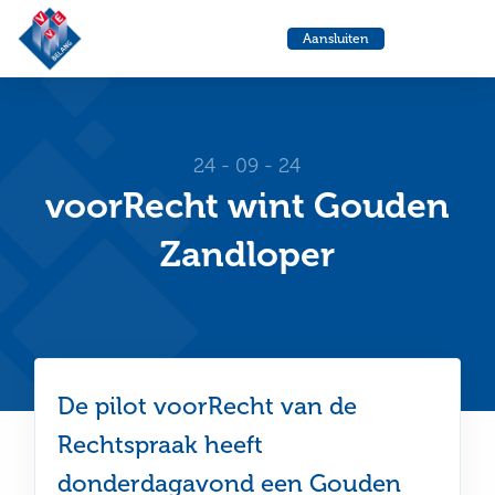
VvE
Menu
Aansluiten
Belang
Ga
Ga
naar
naa
de
de
helpdesk
zoe
24 - 09 - 24
voorRecht wint Gouden
Zandloper
De pilot voorRecht van de
Rechtspraak heeft
donderdagavond een Gouden