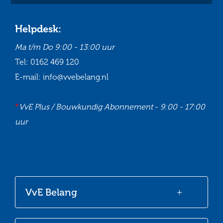
Helpdesk:
Ma t/m Do
9:00 - 13:00 uur
Tel:
0162 469 120
E-mail:
info@vvebelang.nl
*
VvE Plus / Bouwkundig Abonnement
-
9:00 - 17:00
uur
Ga
Ga
Ga
Ga
naar
naar
naar
naar
onze
onze
onze
onze
VvE Belang
Facebook
Twitter
LinkedIn
Youtube