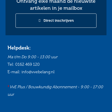
Ontvang elke maand de nieuwste
artikelen in je mailbox
Direct inschrijven
Helpdesk:
Ma t/m Do
9:00 - 13:00 uur
Tel:
0162 469 120
E-mail:
info@vvebelang.nl
*
VvE Plus / Bouwkundig Abonnement
-
9:00 - 17:00
uur
Ga
Ga
Ga
Ga