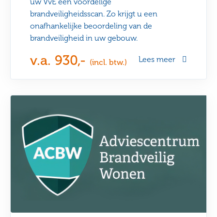
uw VvE een voordelige
brandveiligheidsscan. Zo krijgt u een
onafhankelijke beoordeling van de
brandveiligheid in uw gebouw.
v.a. 930,-
Lees meer
(incl. btw.)