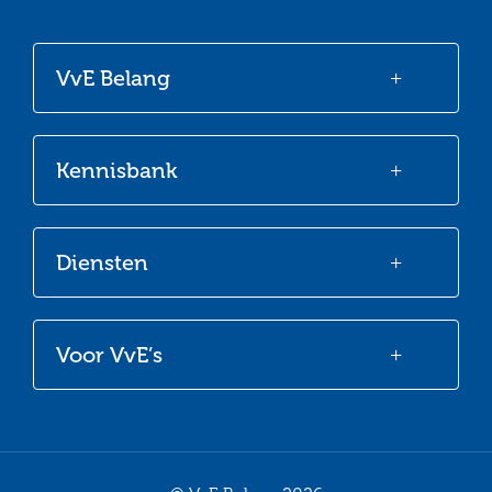
naar
naar
naar
naar
onze
onze
onze
onze
VvE Belang
Facebook
Twitter
LinkedIn
Youtube
Kennisbank
Diensten
Voor VvE’s