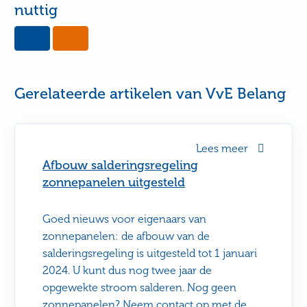
nuttig
Yes,
No,
this
this
page
page
was
was
useful
not
Gerelateerde artikelen van VvE Belang
useful
Lees meer
Afbouw salderingsregeling
zonnepanelen uitgesteld
Goed nieuws voor eigenaars van
zonnepanelen: de afbouw van de
salderingsregeling is uitgesteld tot 1 januari
2024. U kunt dus nog twee jaar de
opgewekte stroom salderen. Nog geen
zonnepanelen? Neem contact op met de