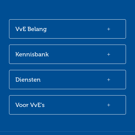
Ga
Ga
Ga
Ga
naar
naar
naar
naar
onze
onze
onze
onze
VvE Belang
Facebook
Twitter
LinkedIn
Youtube
Kennisbank
Diensten
Voor VvE’s