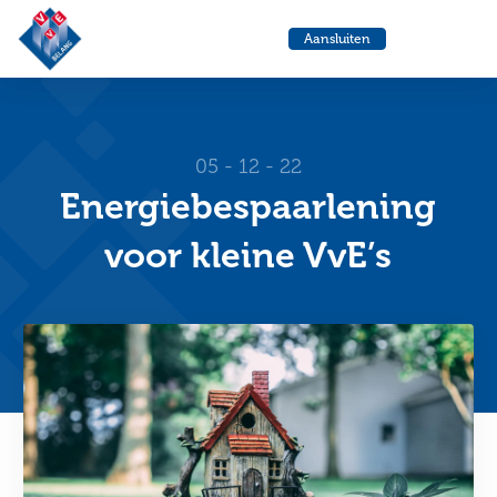
VvE
Menu
Aansluiten
Belang
Ga
Ga
naar
naa
de
de
helpdesk
zoe
05 - 12 - 22
Energiebespaarlening
voor kleine VvE’s