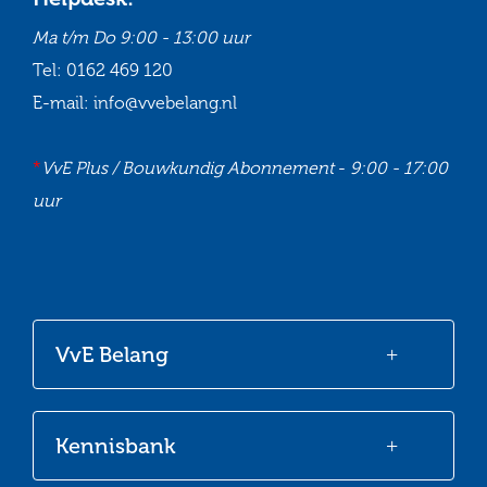
Ma t/m Do
9:00 - 13:00 uur
Tel:
0162 469 120
E-mail:
info@vvebelang.nl
*
VvE Plus / Bouwkundig Abonnement
-
9:00 - 17:00
uur
Ga
Ga
Ga
Ga
naar
naar
naar
naar
onze
onze
onze
onze
VvE Belang
Facebook
Twitter
LinkedIn
Youtube
Kennisbank