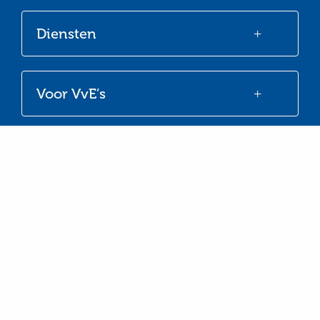
Diensten
Voor VvE’s
© VvE Belang 2026
Contact
Algemene Voorwaarden
Privacy & Cookies