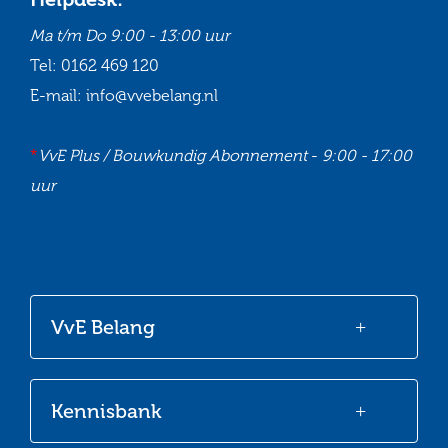
Ma t/m Do
9:00 - 13:00 uur
Tel:
0162 469 120
E-mail:
info@vvebelang.nl
*
VvE Plus / Bouwkundig Abonnement
-
9:00 - 17:00
uur
Ga
Ga
Ga
Ga
naar
naar
naar
naar
onze
onze
onze
onze
VvE Belang
Facebook
Twitter
LinkedIn
Youtube
Kennisbank